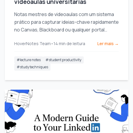
videoaulas universitárias
Notas mestres de videoaulas com um sistema
prático para capturar ideias-chave rapidamente
no Canvas, Blackboard ou qualquer portal
universitário.
HoverNotes Team
•
14
min de leitura
Ler mais →
#
lecture notes
#
student productivity
#
study techniques