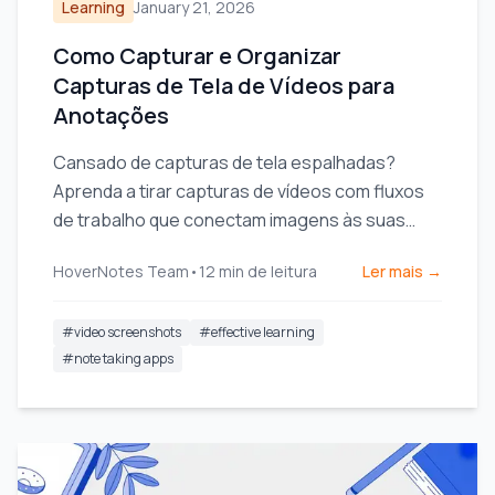
Learning
January 21, 2026
Como Capturar e Organizar
Capturas de Tela de Vídeos para
Anotações
Cansado de capturas de tela espalhadas?
Aprenda a tirar capturas de vídeos com fluxos
de trabalho que conectam imagens às suas
anotações e elevam seu aprendizado.
HoverNotes Team
•
12
min de leitura
Ler mais →
#
video screenshots
#
effective learning
#
note taking apps