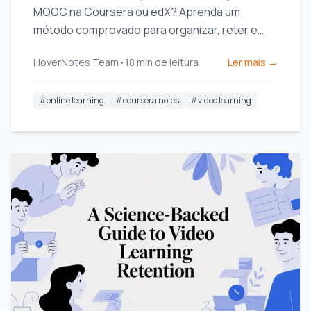
MOOC na Coursera ou edX? Aprenda um
método comprovado para organizar, reter e
aplicar o conhecimento de cursos longos sem
HoverNotes Team
•
18
min de leitura
Ler mais →
se esgotar.
#
online learning
#
coursera notes
#
video learning