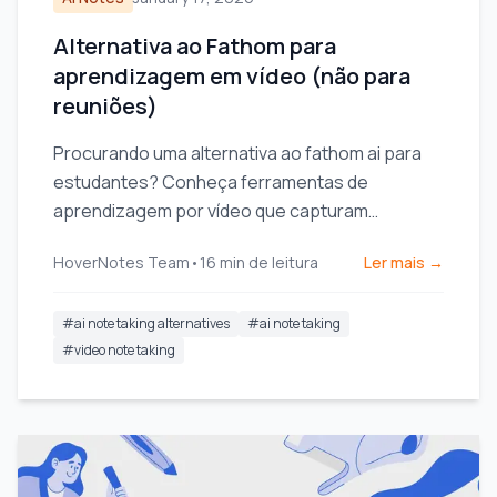
Alternativa ao Fathom para
aprendizagem em vídeo (não para
reuniões)
Procurando uma alternativa ao fathom ai para
estudantes? Conheça ferramentas de
aprendizagem por vídeo que capturam
anotações visuais, não apenas transcrições,
HoverNotes Team
•
16
min de leitura
Ler mais →
para YouTube e Coursera.
#
ai note taking alternatives
#
ai note taking
#
video note taking