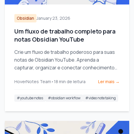
Obsidian
January 23, 2026
Um fluxo de trabalho completo para
notas Obsidian YouTube
Crie um fluxo de trabalho poderoso para suas
notas de Obsidian YouTube. Aprenda a
capturar, organizar e conectar conhecimentos
em vídeo para realmente se lembrar do que
HoverNotes Team
•
18
min de leitura
Ler mais →
você assiste.
#
youtube notes
#
obsidian workflow
#
video note taking