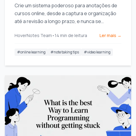
Crie um sistema poderoso para anotações de
cursos online, desde a captura e organização
até a revisão a longo prazo, e nunca se
esqueça do que aprendeu.
HoverNotes Team
•
14
min de leitura
Ler mais →
#
online learning
#
note taking tips
#
video learning