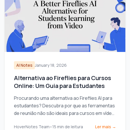
AI Notes
January 18, 2026
Alternativa ao Fireflies para Cursos
Online: Um Guia para Estudantes
Procurando uma alternativa ao Fireflies AI para
estudantes? Descubra por que as ferramentas
de reunião não são ideais para cursos em vídeo
e encontre um assistente de anotações por IA
HoverNotes Team
•
15
min de leitura
Ler mais →
criado para o aprendizado.