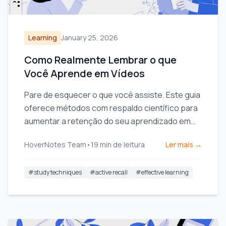
Learning
January 25, 2026
Como Realmente Lembrar o que
Você Aprende em Vídeos
Pare de esquecer o que você assiste. Este guia
oferece métodos com respaldo científico para
aumentar a retenção do seu aprendizado em
vídeo usando recordação ativa e anotações
HoverNotes Team
•
19
min de leitura
Ler mais →
mais inteligentes.
#
study techniques
#
active recall
#
effective learning