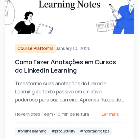
Course Platforms
January 10, 2026
Como Fazer Anotações em Cursos
do LinkedIn Learning
Transforme suas anotações do LinkedIn
Learning de texto passivo em um ativo
poderoso para sua carreira. Aprenda fluxos de
trabalho práticos para capturar, organizar e
HoverNotes Team
•
16
min de leitura
Ler mais →
utilizar seu conhecimento.
#
online learning
#
productivity
#
note taking tips