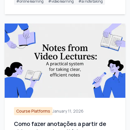
#
online learning
#
video learning
#
ai note taking
Course Platforms
January 11, 2026
Como fazer anotações a partir de