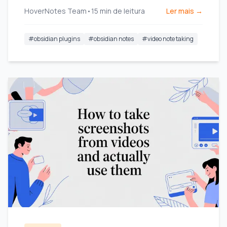
timestamp a partir de vídeos YouTube, Udemy e
HoverNotes Team
•
15
min de leitura
Ler mais →
locais.
#
obsidian plugins
#
obsidian notes
#
video note taking