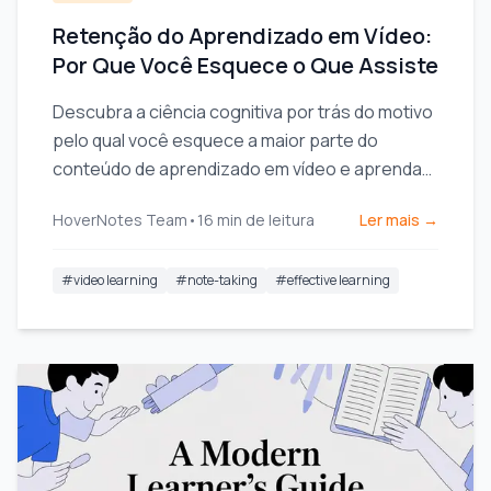
Retenção do Aprendizado em Vídeo:
Por Que Você Esquece o Que Assiste
Descubra a ciência cognitiva por trás do motivo
pelo qual você esquece a maior parte do
conteúdo de aprendizado em vídeo e aprenda
como a anotação ativa e estratégica pode
HoverNotes Team
•
16
min de leitura
Ler mais →
transformar sua retenção.
#
video learning
#
note-taking
#
effective learning