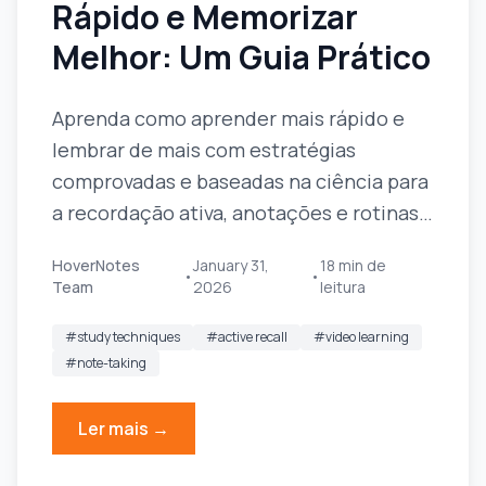
Rápido e Memorizar
Melhor: Um Guia Prático
Aprenda como aprender mais rápido e
lembrar de mais com estratégias
comprovadas e baseadas na ciência para
a recordação ativa, anotações e rotinas
de estudo eficientes.
HoverNotes
January 31,
18
min de
•
•
Team
2026
leitura
#
study techniques
#
active recall
#
video learning
#
note-taking
Ler mais →