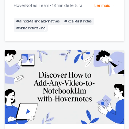
HoverNotes Team
•
18
min de leitura
Ler mais →
#
ai note taking alternatives
#
local-first notes
#
video note taking