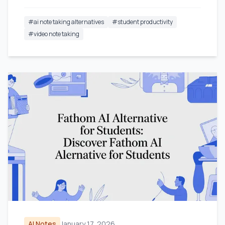
#
ai note taking alternatives
#
student productivity
#
video note taking
AI Notes
January 17, 2026