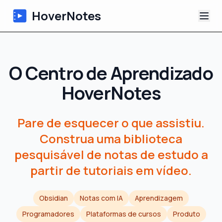
HoverNotes
App
O Centro de Aprendizado
Extension
HoverNotes
Notas de Vídeo com IA
Pare de esquecer o que assistiu.
Tutoriais
Construa uma biblioteca
pesquisável de notas de estudo a
Sobre
partir de tutoriais em vídeo.
Blog
Obsidian
Notas com IA
Aprendizagem
Programadores
Plataformas de cursos
Produto