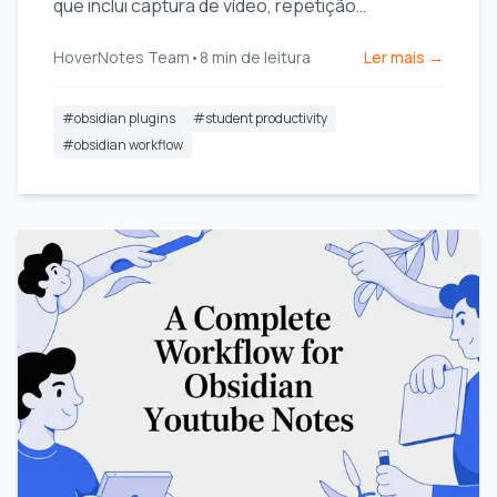
que inclui captura de vídeo, repetição
espaçada, dataview e excalidraw para
HoverNotes Team
•
8
min de leitura
Ler mais →
estudantes.
#
obsidian plugins
#
student productivity
#
obsidian workflow