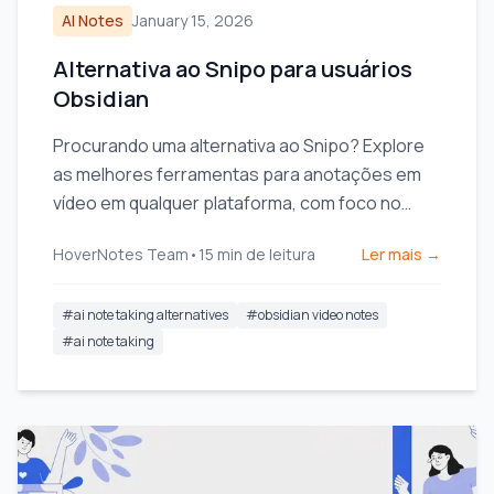
AI Notes
January 15, 2026
Alternativa ao Snipo para usuários
Obsidian
Procurando uma alternativa ao Snipo? Explore
as melhores ferramentas para anotações em
vídeo em qualquer plataforma, com foco no
armazenamento local para usuários Obsidian.
HoverNotes Team
•
15
min de leitura
Ler mais →
#
ai note taking alternatives
#
obsidian video notes
#
ai note taking