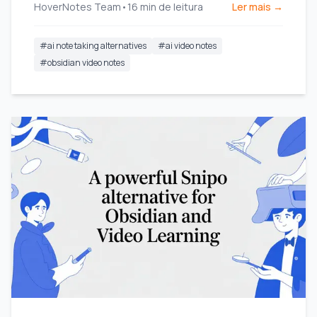
HoverNotes Team
•
16
min de leitura
Ler mais →
partir de vídeos.
#
ai note taking alternatives
#
ai video notes
#
obsidian video notes