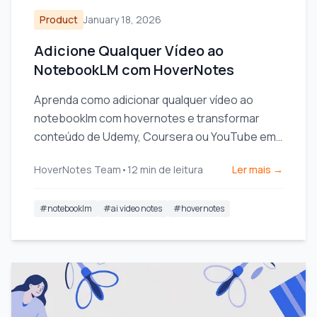
Product
January 18, 2026
Adicione Qualquer Vídeo ao
NotebookLM com HoverNotes
Aprenda como adicionar qualquer vídeo ao
notebooklm com hovernotes e transformar
conteúdo de Udemy, Coursera ou YouTube em
uma fonte poderosa de IA para um aprendizado
HoverNotes Team
•
12
min de leitura
Ler mais →
mais profundo.
#
notebooklm
#
ai video notes
#
hovernotes