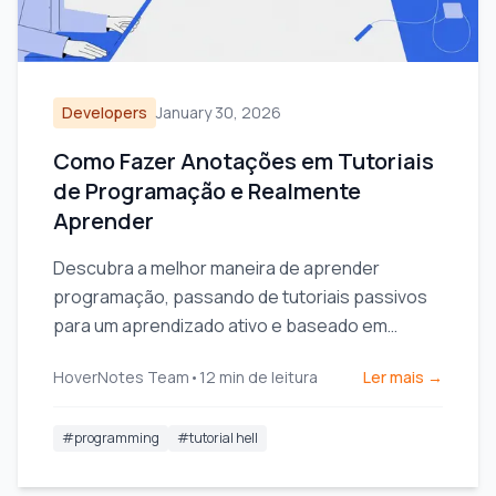
Developers
January 30, 2026
Como Fazer Anotações em Tutoriais
de Programação e Realmente
Aprender
Descubra a melhor maneira de aprender
programação, passando de tutoriais passivos
para um aprendizado ativo e baseado em
projetos. Desenvolva habilidades reais e fuja do
HoverNotes Team
•
12
min de leitura
Ler mais →
ciclo interminável de tutoriais.
#
programming
#
tutorial hell