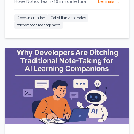
HoverNotes Team
•
16
min de leitura
Ler mais →
anotações.
#
documentation
#
obsidian video notes
#
knowledge management