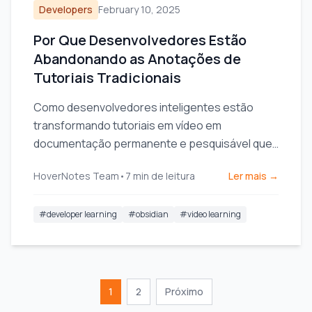
Developers
February 10, 2025
Por Que Desenvolvedores Estão
Abandonando as Anotações de
Tutoriais Tradicionais
Como desenvolvedores inteligentes estão
transformando tutoriais em vídeo em
documentação permanente e pesquisável que
reside em seus cofres de conhecimento.
HoverNotes Team
•
7
min de leitura
Ler mais →
#
developer learning
#
obsidian
#
video learning
1
2
Próximo