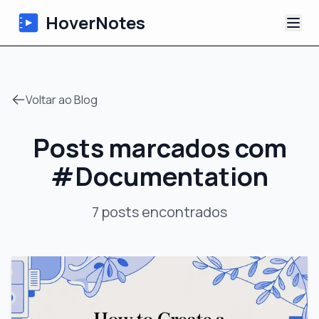
HoverNotes
App
Voltar ao Blog
Extension
Posts marcados com
Notas de Vídeo com IA
#
Documentation
Tutoriais
7
posts
encontrados
Sobre
Blog