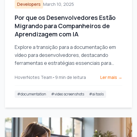
Developers
March 10, 2025
Por que os Desenvolvedores Estão
Migrando para Companheiros de
Aprendizagem com IA
Explore a transição para a documentação em
vídeo para desenvolvedores, destacando
ferramentas e estratégias essenciais para
aprimorar o compartilhamento de
HoverNotes Team
•
9
min de leitura
Ler mais →
conhecimento e a eficiência da equipe.
#
documentation
#
video screenshots
#
ai tools