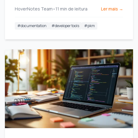
melhorar o compartilhamento de conhecimento
HoverNotes Team
•
11
min de leitura
Ler mais →
e a eficiência da equipe.
#
documentation
#
developer tools
#
pkm