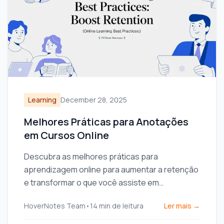
Learning
December 28, 2025
Melhores Práticas para Anotações
em Cursos Online
Descubra as melhores práticas para
aprendizagem online para aumentar a retenção
e transformar o que você assiste em
conhecimento duradouro com dicas práticas
HoverNotes Team
•
14
min de leitura
Ler mais →
para Udemy, Coursera e YouTube.