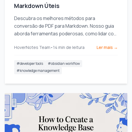
Markdown Úteis
Descubra os melhores métodos para
conversão de PDF para Markdown. Nosso guia
aborda ferramentas poderosas, como lidar com
arquivos complexos e integrar anotações ao
HoverNotes Team
•
14
min de leitura
Ler mais →
seu fluxo de trabalho.
#
developer tools
#
obsidian workflow
#
knowledge management