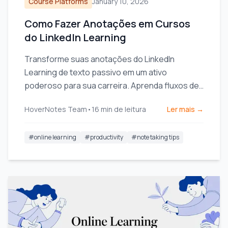
Course Platforms
January 10, 2026
Como Fazer Anotações em Cursos
do LinkedIn Learning
Transforme suas anotações do LinkedIn
Learning de texto passivo em um ativo
poderoso para sua carreira. Aprenda fluxos de
trabalho práticos para capturar, organizar e
HoverNotes Team
•
16
min de leitura
Ler mais →
utilizar seu conhecimento.
#
online learning
#
productivity
#
note taking tips