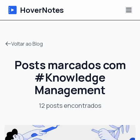
HoverNotes
App
Voltar ao Blog
Extension
Posts marcados com
Notas de Vídeo com IA
#
Knowledge
Tutoriais
Management
Sobre
12
posts
encontrados
Blog