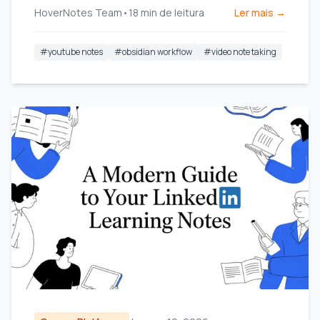
HoverNotes Team
•
18
min de leitura
Ler mais →
você assiste.
#
youtube notes
#
obsidian workflow
#
video note taking