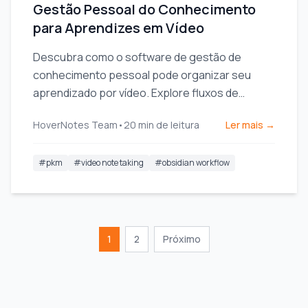
Gestão Pessoal do Conhecimento
para Aprendizes em Vídeo
Descubra como o software de gestão de
conhecimento pessoal pode organizar seu
aprendizado por vídeo. Explore fluxos de
trabalho práticos para estudantes usando
HoverNotes Team
•
20
min de leitura
Ler mais →
ferramentas de PKM como Obsidian.
#
pkm
#
video note taking
#
obsidian workflow
1
2
Próximo