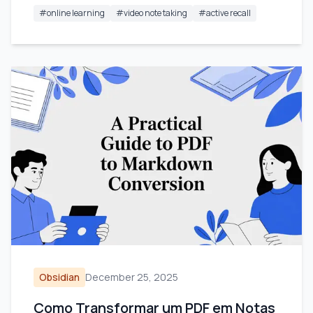
#
online learning
#
video note taking
#
active recall
Obsidian
December 25, 2025
Como Transformar um PDF em Notas