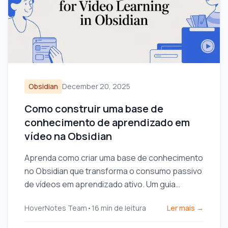
Obsidian
December 20, 2025
Como construir uma base de
conhecimento de aprendizado em
vídeo na Obsidian
Aprenda como criar uma base de conhecimento
no Obsidian que transforma o consumo passivo
de vídeos em aprendizado ativo. Um guia
prático para configurar o cofre e fazer
HoverNotes Team
•
16
min de leitura
Ler mais →
anotações.