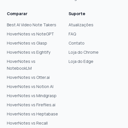
Comparar
Suporte
Best AI Video Note Takers
Atualizações
HoverNotes vs NoteGPT
FAQ
HoverNotes vs Glasp
Contato
HoverNotes vs Eightify
Loja do Chrome
HoverNotes vs
Loja do Edge
NotebookLM
HoverNotes vs Otter.ai
HoverNotes vs Notion AI
HoverNotes vs Mindgrasp
HoverNotes vs Fireflies.ai
HoverNotes vs Heptabase
HoverNotes vs Recall