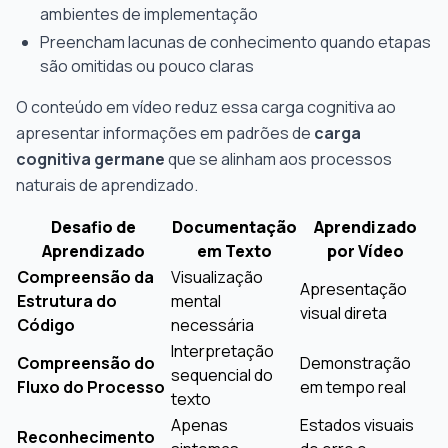
ambientes de implementação
Preencham lacunas de conhecimento quando etapas
são omitidas ou pouco claras
O conteúdo em vídeo reduz essa carga cognitiva ao
apresentar informações em padrões de
carga
cognitiva germane
que se alinham aos processos
naturais de aprendizado.
Desafio de
Documentação
Aprendizado
Aprendizado
em Texto
por Vídeo
Compreensão da
Visualização
Apresentação
Estrutura do
mental
visual direta
Código
necessária
Interpretação
Compreensão do
Demonstração
sequencial do
Fluxo do Processo
em tempo real
texto
Apenas
Estados visuais
Reconhecimento