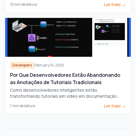
com plataformas gerais de documentação, atendendo
Ler mais →
10
min de leitura
às necessidades específicas dos desenvolvedores.
Developers
February 10, 2025
Por Que Desenvolvedores Estão Abandonando
as Anotações de Tutoriais Tradicionais
Como desenvolvedores inteligentes estão
transformando tutoriais em vídeo em documentação
permanente e pesquisável que reside em seus cofres de
Ler mais →
7
min de leitura
conhecimento.