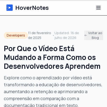
HoverNotes
App
11 de fevereiro
Updated:
16 de
Voltar ao
Developers
•
de 2025
julho de 2026
Blog
Extension
Por Que o Vídeo Está
Notas de Vídeo com IA
Mudando a Forma Como os
Tutoriais
Desenvolvedores Aprendem
Sobre
Explore como o aprendizado por vídeo está
transformando a educação de desenvolvedores,
Blog
aumentando a retenção e aprimorando a
compreensão em comparação com a
documentação tradicional em texto.