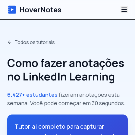
HoverNotes
App
Todos os tutoriais
Extension
Como fazer anotações
Notas de Vídeo com IA
no LinkedIn Learning
Tutoriais
6.427+ estudantes
fizeram anotações esta
Sobre
semana. Você pode começar em 30 segundos.
Blog
Tutorial completo para capturar