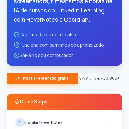
screenshots, timestamps e notas de
IA de cursos do LinkedIn Learning
com HoverNotes e Obsidian.
Captura fluxos de trabalho
Funciona com caminhos de aprendizado
Salva no seu computador
⭐⭐⭐⭐⭐
Instalar extensão grátis
4.7
|
20,000+
Quick Steps
1
Instalar HoverNotes