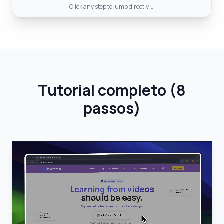
Click any step to jump directly ↓
Tutorial completo
(
8
passos
)