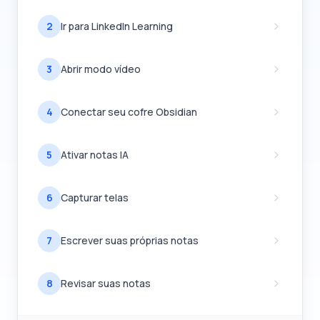
2
Ir para LinkedIn Learning
3
Abrir modo vídeo
4
Conectar seu cofre Obsidian
5
Ativar notas IA
6
Capturar telas
7
Escrever suas próprias notas
8
Revisar suas notas