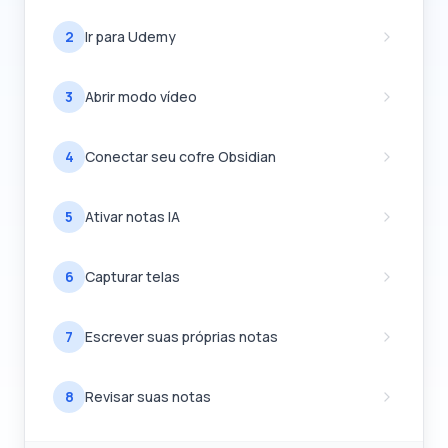
2
Ir para Udemy
3
Abrir modo vídeo
4
Conectar seu cofre Obsidian
5
Ativar notas IA
6
Capturar telas
7
Escrever suas próprias notas
8
Revisar suas notas