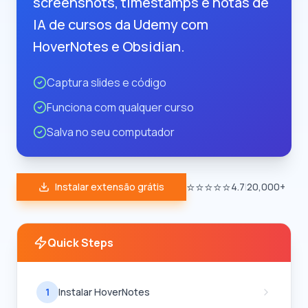
screenshots, timestamps e notas de
IA de cursos da Udemy com
HoverNotes e Obsidian.
Captura slides e código
Funciona com qualquer curso
Salva no seu computador
⭐⭐⭐⭐⭐
Instalar extensão grátis
4.7
|
20,000+
Quick Steps
1
Instalar HoverNotes