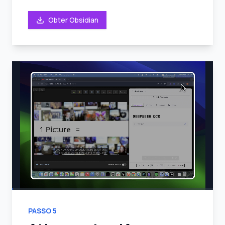
Obter Obsidian
PASSO
5