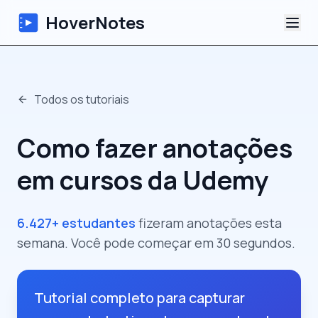
HoverNotes
App
Todos os tutoriais
Extension
Como fazer anotações
Notas de Vídeo com IA
em cursos da Udemy
Tutoriais
6.427+ estudantes
fizeram anotações esta
Sobre
semana. Você pode começar em 30 segundos.
Blog
Tutorial completo para capturar