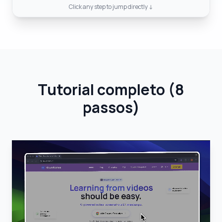
Click any step to jump directly ↓
Tutorial completo
(
8
passos
)