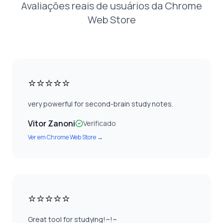
Avaliações reais de usuários da Chrome
Web Store
⭐⭐⭐⭐⭐
very powerful for second-brain study notes.
Vitor Zanoni
Verificado
Ver em
Chrome Web Store
→
⭐⭐⭐⭐⭐
Great tool for studying!~!~