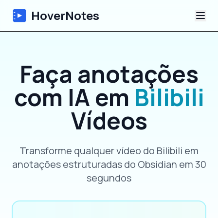
HoverNotes
App
Faça anotações
Extension
com IA em
Bilibili
Notas de Vídeo com IA
Vídeos
Tutoriais
Transforme qualquer vídeo do Bilibili em
Sobre
anotações estruturadas do Obsidian em 30
segundos
Blog