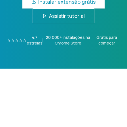
Instalar extensão grátis
Assistir tutorial
4.7
20,000+
instalações na
Grátis para
⭐⭐⭐⭐⭐
estrelas
Chrome Store
começar