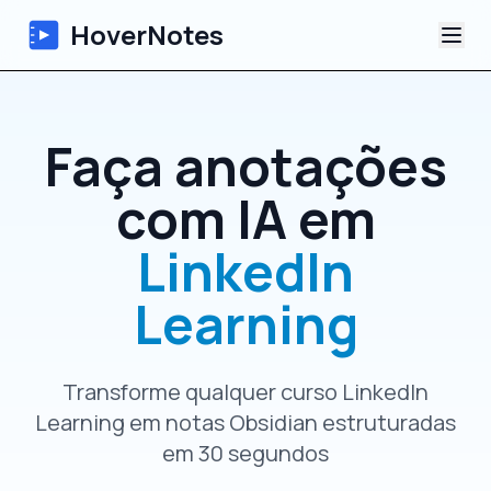
HoverNotes
App
Faça anotações
Extension
com IA em
Notas de Vídeo com IA
LinkedIn
Tutoriais
Learning
Sobre
Transforme qualquer curso LinkedIn
Blog
Learning em notas Obsidian estruturadas
em 30 segundos