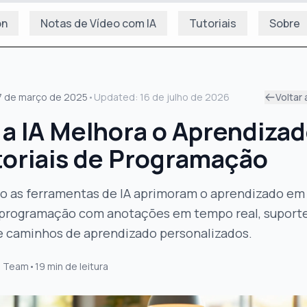
on
Notas de Vídeo com IA
Tutoriais
Sobre
7 de março de 2025
•
Updated:
16 de julho de 2026
Voltar 
a IA Melhora o Aprendiza
toriais de Programação
o as ferramentas de IA aprimoram o aprendizado em
e programação com anotações em tempo real, suport
 e caminhos de aprendizado personalizados.
s Team
•
19
min de leitura