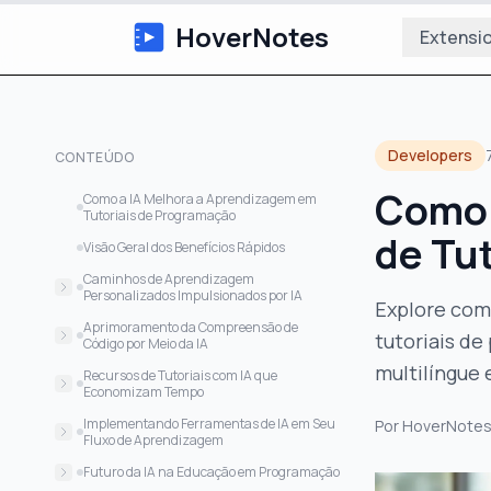
HoverNotes
Extensi
Developers
CONTEÚDO
Como 
Como a IA Melhora a Aprendizagem em
Tutoriais de Programação
de Tu
Visão Geral dos Benefícios Rápidos
Caminhos de Aprendizagem
Personalizados Impulsionados por IA
Explore com
Avaliação Inteligente de Habilidades e
Aprimoramento da Compreensão de
tutoriais d
Adaptação
Código por Meio da IA
multilíngue
Customização Dinâmica do Conteúdo
Análise e Explicação Inteligente de
Recursos de Tutoriais com IA que
Código
Economizam Tempo
Monitoramento Abrangente do
Progresso
Melhoria Automática da Qualidade do
Geração Automática de Notas
Implementando Ferramentas de IA em Seu
Por
HoverNote
Código
Fluxo de Aprendizagem
Priorização Inteligente do Conteúdo
Documentação Abrangente do Tutorial
Começando com Ferramentas de
Futuro da IA na Educação em Programação
Ferramentas Abrangentes de
Aprendizado IA