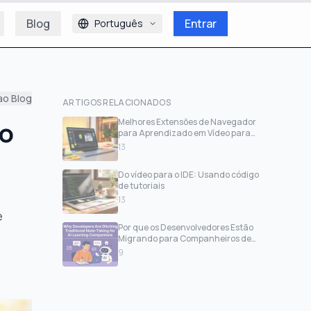
Blog
Entrar
Português
ao Blog
ARTIGOS RELACIONADOS
do
Melhores Extensões de Navegador
para Aprendizado em Vídeo para
Desenvolvedores
13
Do vídeo para o IDE: Usando código
de tutoriais
13
e
Por que os Desenvolvedores Estão
Migrando para Companheiros de
Aprendizagem com IA
9