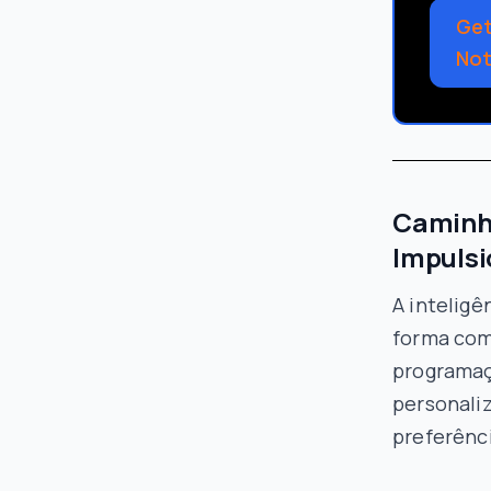
Get
No
Caminh
Impulsi
A intelig
forma com
programaç
personaliz
preferênci