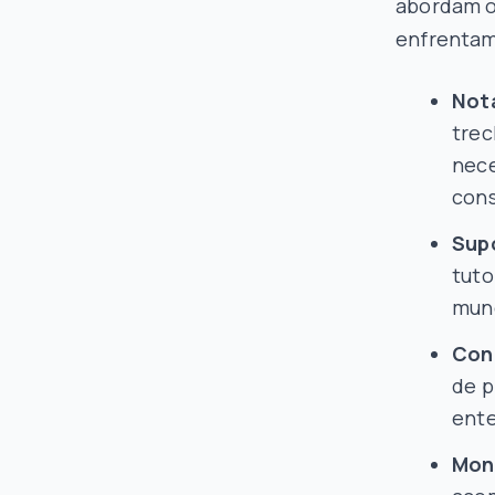
abordam o
enfrentam
Not
trec
nece
con
Sup
tuto
mun
Con
de p
ent
Mon