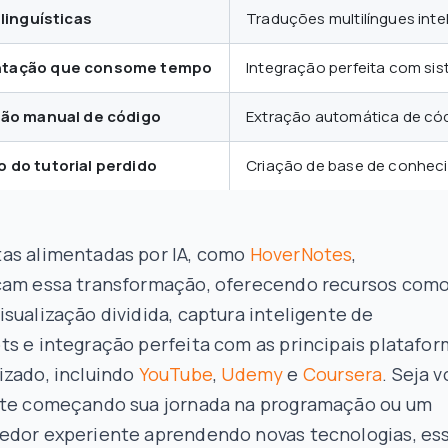
 linguísticas
Traduções multilíngues int
tação que consome tempo
Integração perfeita com s
ção manual de código
Extração automática de c
 do tutorial perdido
Criação de base de conhec
as alimentadas por IA, como
HoverNotes
,
cam essa transformação, oferecendo recursos com
sualização dividida, captura inteligente de
s e integração perfeita com as principais platafo
izado, incluindo
YouTube
,
Udemy
e
Coursera
. Seja 
nte começando sua jornada na programação ou um
edor experiente aprendendo novas tecnologias, es