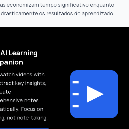
as economizam tempo significativo enquanto
drasticamente os resultados do aprendizado.
 AI Learning
panion
 watch videos with
xtract key insights,
reate
ehensive notes
tically. Focus on
ng, not note-taking.