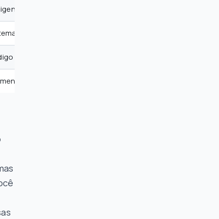
eligentes com entendimento do contexto
istemas de gestão do conhecimento
ódigo com formatação adequada
imento organizada e pesquisável
o
rmas
você
sas