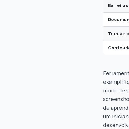
Barreiras
Documen
Transcri
Conteúdo
Ferrament
exemplifi
modo de vi
screenshot
de aprend
um inicia
desenvolv