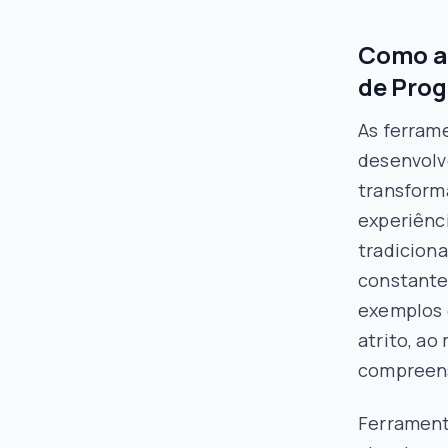
Como a 
de Pro
As ferram
desenvolv
transform
experiênc
tradiciona
constante
exemplos 
atrito, a
compreens
Ferrament