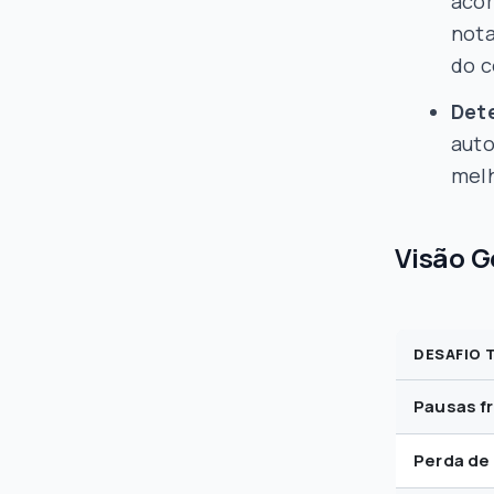
acom
nota
do 
Det
auto
melh
Visão G
DESAFIO 
Pausas f
Perda de