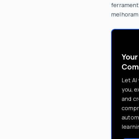
ferrament
melhoram 
Your
Com
Let AI
you, e
and c
compr
automa
learni