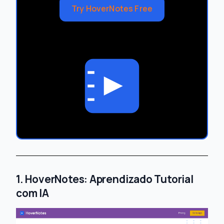
Try HoverNotes Free
1. HoverNotes: Aprendizado Tutorial
com IA