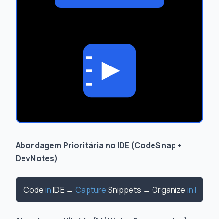
Abordagem Prioritária no IDE (CodeSnap +
DevNotes)
Code 
in
 IDE → 
Capture
 Snippets → Organize 
in
Notes