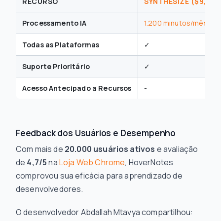
RECURSO
SYNTHESIZE ($9,99/
Processamento IA
1.200 minutos/mês
Todas as Plataformas
✓
Suporte Prioritário
✓
Acesso Antecipado a Recursos
-
Feedback dos Usuários e Desempenho
Com mais de
20.000 usuários ativos
e avaliação
de
4,7/5
na
Loja Web Chrome
, HoverNotes
comprovou sua eficácia para aprendizado de
desenvolvedores.
O desenvolvedor Abdallah Mtavya compartilhou: