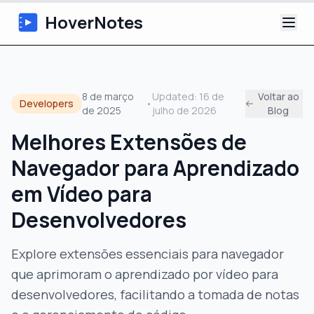
HoverNotes
App
8 de março
Updated:
16 de
Voltar ao
Developers
•
de 2025
julho de 2026
Blog
Extension
Melhores Extensões de
Notas de Vídeo com IA
Navegador para Aprendizado
Tutoriais
em Vídeo para
Desenvolvedores
Sobre
Explore extensões essenciais para navegador
Blog
que aprimoram o aprendizado por vídeo para
desenvolvedores, facilitando a tomada de notas