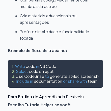
Compartilha código visualmente com
membros da equipe
Cria materiais educacionais ou
apresentações
Prefere simplicidade e funcionalidade
focada
Exemplo de fluxo de trabalho:
1.
Write
 code 
in
2.
Select
3.
 Use CodeSnap 
to
4.
Include
in
 documentation 
or
share
with
Para Estilos de Aprendizado Flexíveis
Escolha TutorialHelper se você: