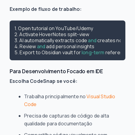
Exemplo de fluxo de trabalho:
1. Open tutorial on YouTube/Udemy

2. Activate HoverNotes split-view

3. AI automatically extracts code
 and 
creates notes

4. Review
 and 
add personal insights

5. Export to Obsidian vault for
 long-term 
Para Desenvolvimento Focado em IDE
Escolha CodeSnap se você:
Trabalha principalmente no
Visual Studio
Code
Precisa de capturas de código de alta
qualidade para documentação