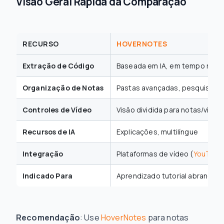
Visão Geral Rápida da Comparação
RECURSO
HOVERNOTES
Extração de Código
Baseada em IA, em tempo real
Organização de Notas
Pastas avançadas, pesquisa
Controles de Vídeo
Visão dividida para notas/vídeo
Recursos de IA
Explicações, multilíngue
Integração
Plataformas de vídeo (
YouTube
Indicado Para
Aprendizado tutorial abrangen
Recomendação
: Use
HoverNotes
para notas