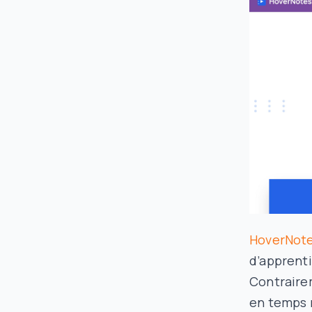
HoverNot
d’apprenti
Contrairem
en temps r