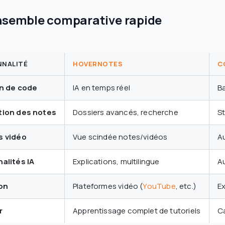
nsemble comparative rapide
NNALITÉ
HOVERNOTES
C
on de code
IA en temps réel
Ba
tion des notes
Dossiers avancés, recherche
S
s vidéo
Vue scindée notes/vidéos
A
alités IA
Explications, multilingue
A
on
Plateformes vidéo (
YouTube
, etc.)
Ex
r
Apprentissage complet de tutoriels
C