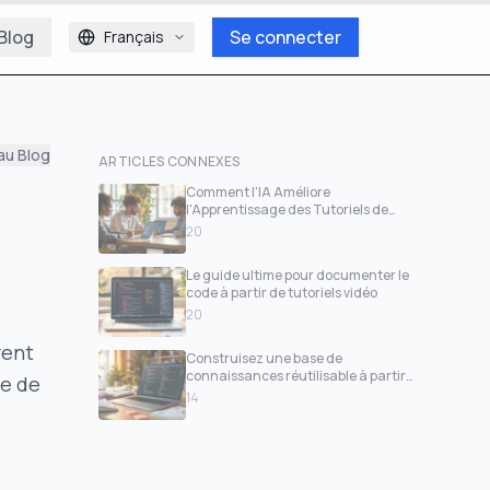
Blog
Se connecter
Français
au Blog
ARTICLES CONNEXES
Comment l'IA Améliore
l'Apprentissage des Tutoriels de
Programmation
20
Le guide ultime pour documenter le
code à partir de tutoriels vidéo
20
rent
Construisez une base de
connaissances réutilisable à partir
se de
des tutoriels de code
14