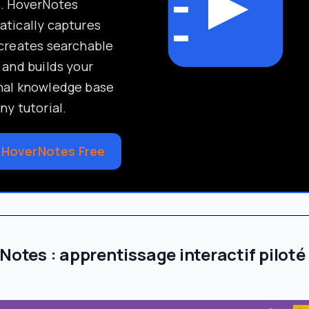
s. HoverNotes
tically captures
creates searchable
 and builds your
nal knowledge base
ny tutorial.
 HoverNotes Free
rNotes : apprentissage interactif piloté