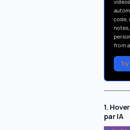
video
automa
code, 
notes,
perso
from a
Try
1. Hove
par IA