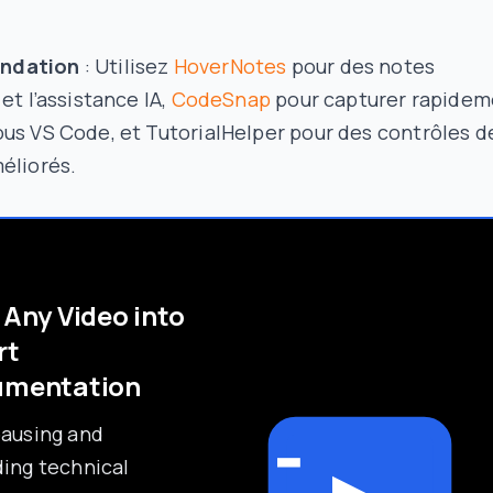
ndation
: Utilisez
HoverNotes
pour des notes
 et l’assistance IA,
CodeSnap
pour capturer rapidem
us VS Code, et TutorialHelper pour des contrôles d
éliorés.
 Any Video into
rt
umentation
pausing and
ing technical