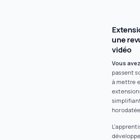
Extensi
une rev
vidéo
Vous avez
passent s
à mettre e
extension
simplifian
horodatées
L'apprenti
développeu