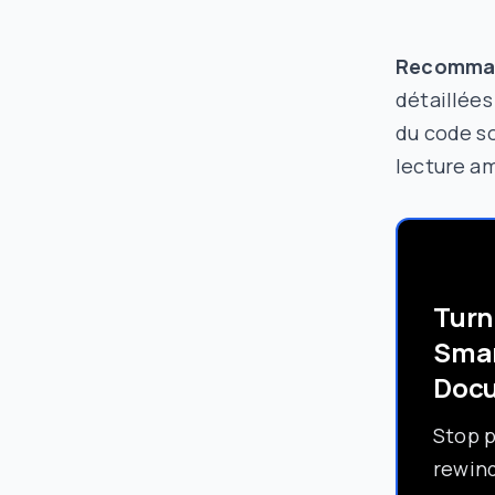
Recomma
détaillées
du code so
lecture am
Turn
Sma
Doc
Stop 
rewind