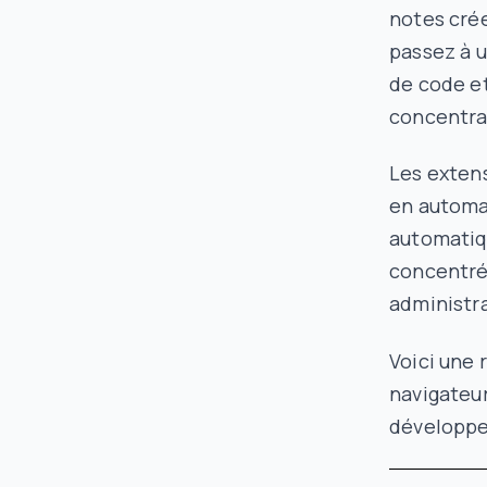
notes crée
passez à 
de code et 
concentrat
Les exten
en automat
automatiq
concentré 
administra
Voici une
navigateu
développe