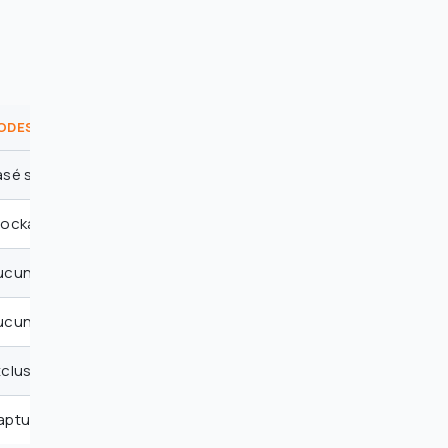
ODESNAP
TUTORIALHELPER
sé sur captures d’écran
Limitée
tockage basique de captures
Synchronisation cloud, étiqu
ucun
Contrôle de la vitesse de lec
ucun
Résumés
clusif à
VS Code
Général
aptures rapides de code
Lecture flexible