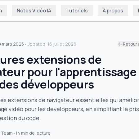
n
Notes Vidéo IA
Tutoriels
À propos
8 mars 2025
•
Updated:
16 juillet 2026
Retour 
eures extensions de
teur pour l'apprentissage
 des développeurs
es extensions de navigateur essentielles qui amélio
age vidéo pour les développeurs, en simplifiant la pri
gestion du code.
 Team
•
14
min de lecture