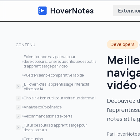
HoverNotes
Extensio
Developers
CONTENU
Meill
Extensions de navigateur pour
développeurs : une revue critique des outils
d'apprentissage par vidéo
naviga
Vue d'ensemble comparative rapide
vidéo
1. HoverNotes : apprentissage interactif
piloté par IA
Comment fonctionne HoverNotes
Choisir le bon outil pour votre flux de travail
Découvrez d
Fonctionnalités clés pour les
Pour un apprentissage intensif par
Analyse coût-bénéfice
l'apprentiss
développeurs
vidéo
Investissement HoverNotes
Recommandations d’experts
notes et la 
Compatibilité des plateformes
Pour le développement centré sur l’IDE
Coûts des autres outils
Pour étudiants en bootcamp et
Futur des outils d’apprentissage pour
Tarification et abonnements
Pour des styles d’apprentissage flexibles
reconversions professionnelles
développeurs
Retour sur investissement
Par
HoverNotes
Retour des utilisateurs et performances
Pour une intégration complète au
Pour développeurs en activité
Avancées dans l’intégration de l’IA
Conclusion