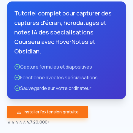
Tutoriel complet pour capturer des
captures d'écran, horodatages et
notes IA des spécialisations
Coursera avec HoverNotes et
Obsidian.
Capture formules et diapositives
Fonctionne avec les spécialisations
Sauvegarde sur votre ordinateur
Installer l'extension gratuite
⭐⭐⭐⭐⭐
4.7
|
20,000+