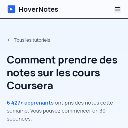
HoverNotes
Application
Tous les tutoriels
Extension
Comment prendre des
Notes Vidéo IA
notes sur les cours
Tutoriels
Coursera
À propos
6 427+ apprenants
ont pris des notes cette
Blog
semaine. Vous pouvez commencer en 30
secondes.