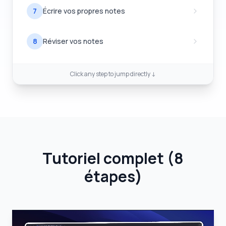
7
Écrire vos propres notes
8
Réviser vos notes
Click any step to jump directly ↓
Tutoriel complet
(
8
étapes
)