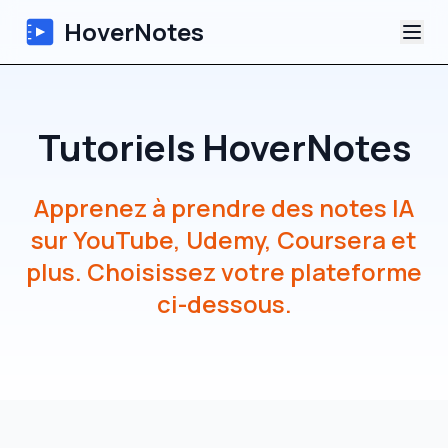
HoverNotes
Application
Tutoriels HoverNotes
Extension
Apprenez à prendre des notes IA
Notes Vidéo IA
sur YouTube, Udemy, Coursera et
Tutoriels
plus. Choisissez votre plateforme
ci-dessous.
À propos
Blog