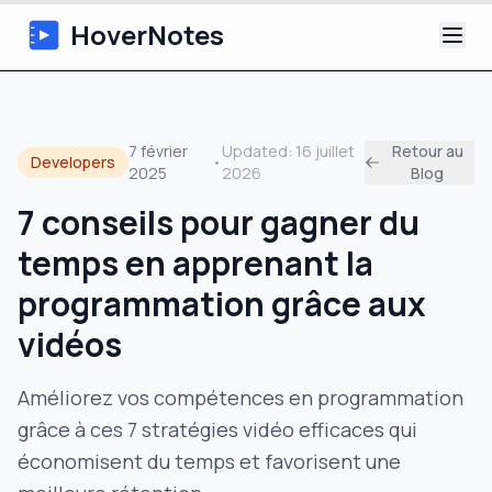
HoverNotes
Application
7 février
Updated:
16 juillet
Retour au
Developers
•
2025
2026
Blog
Extension
7 conseils pour gagner du
Notes Vidéo IA
temps en apprenant la
Tutoriels
programmation grâce aux
vidéos
À propos
Améliorez vos compétences en programmation
Blog
grâce à ces 7 stratégies vidéo efficaces qui
économisent du temps et favorisent une