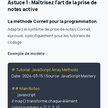
Astuce 1 : Maîtrisez l'art de la prise de
notes active
La méthode Cornell pour la programmation
Adaptez le système de prise de notes Cornell,
éprouvé, spécifiquement pour les tutoriels de
codage :
Exemple de modèle :
# Tutorial: JavaScript Array Methods
Date: 2024-03-15 | Source: JavaScript Mastery Cours
## Main Notes
```javascript

// map() transforme chaque élément

const numbers = [1, 2, 3, 4];
