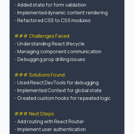
-
-
-
 Refactored CSS to CSS modules

### Challenges Faced:
-
-
-
 Debugging prop drilling issues

### Solutions Found:
-
-
-
 Created custom hooks for repeated logic

### Next Steps:
-
-