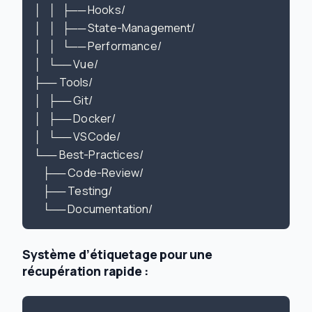
│   │   ├── Hooks/

│   │   ├── State-Management/

│   │   └── Performance/

│   └── Vue/

├── Tools/

│   ├── Git/

│   ├── Docker/

│   └── VSCode/

    ├── Code-Review/

    ├── Testing/

Système d’étiquetage pour une
récupération rapide :