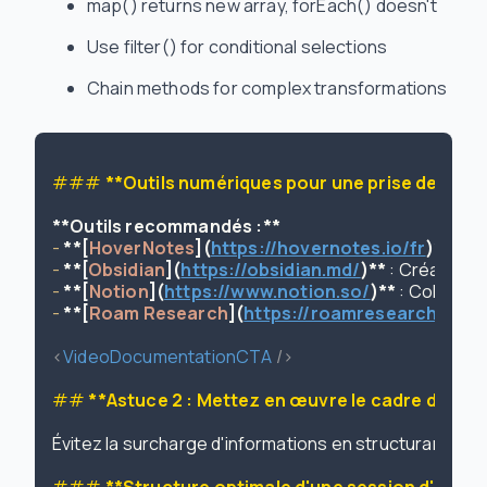
map() returns new array, forEach() doesn't
Use filter() for conditional selections
Chain methods for complex transformations
### 
**Outils numériques pour une prise de note
**Outils recommandés :**
-
**[
HoverNotes
](
https://hovernotes.io/fr
)**
-
**[
Obsidian
](
https://obsidian.md/
)**
-
**[
Notion
](
https://www.notion.so/
)**
-
**[
Roam Research
](
https://roamresearch.com
<
VideoDocumentationCTA
 />
## 
**Astuce 2 : Mettez en œuvre le cadre d'appr
Évitez la surcharge d'informations en structurant st