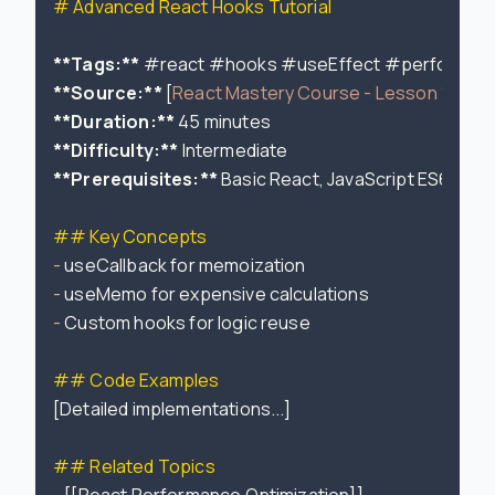
# Advanced React Hooks Tutorial
**Tags:**
**Source:**
 [
React Mastery Course - Lesson 15
](
ht
**Duration:**
**Difficulty:**
**Prerequisites:**
 Basic React, JavaScript ES6

## Key Concepts
-
-
-
 Custom hooks for logic reuse

## Code Examples
[Detailed implementations...]

## Related Topics
-