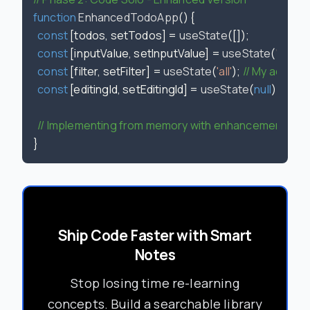
function
EnhancedTodoApp
(
) {

const
 [todos, setTodos] = 
useState
([]);

const
 [inputValue, setInputValue] = 
useState
(
''
);

const
 [filter, setFilter] = 
useState
(
'all'
); 
// My addition
const
 [editingId, setEditingId] = 
useState
(
null
); 
// My
// Implementing from memory with enhancements...
Ship Code Faster with Smart
Notes
Stop losing time re-learning
concepts. Build a searchable library