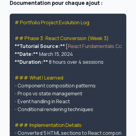
Documentation pour chaque ajout :
# Portfolio Project Evolution Log
## Phase 3: React Conversion (Week 3)
**Tutorial Source:**
 [
React Fundamentals Course
]
**Date:**
**Duration:**
 8 hours over 4 sessions

### What I Learned:
-
-
-
-
 Conditional rendering techniques

### Implementation Details:
-