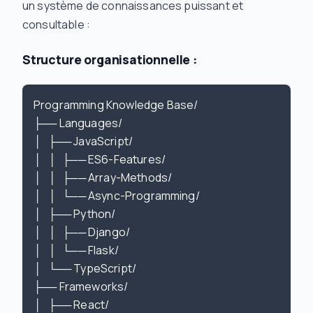
un système de connaissances puissant et
consultable :
Structure organisationnelle :
Programming Knowledge Base/

├── Languages/

│   ├── JavaScript/

│   │   ├── ES6-Features/

│   │   ├── Array-Methods/

│   │   └── Async-Programming/

│   ├── Python/

│   │   ├── Django/

│   │   └── Flask/

│   └── TypeScript/

├── Frameworks/

│   ├── React/
