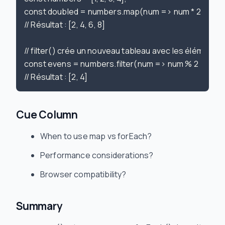
const doubled = numbers.map(num => num * 2);

// Résultat : [2, 4, 6, 8]

// filter() crée un nouveau tableau avec les éléments
const evens = numbers.filter(num => num % 2 === 0)
Cue Column
When to use map vs forEach?
Performance considerations?
Browser compatibility?
Summary