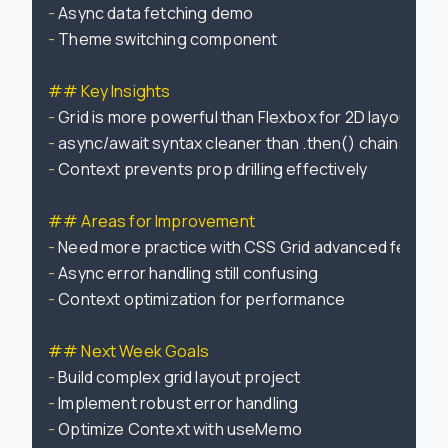
-
-
 Theme switching component

## Key Insights
-
-
-
 Context prevents prop drilling effectively

## Areas for Improvement
-
-
-
 Context optimization for performance

## Next Week Goals
-
-
-