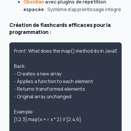
Obsidian
avec plugins de répétition
espacée
: Système d'apprentissage intégré
Création de flashcards efficaces pour la
programmation :
Front: What does the map() method do in JavaScript?

-
-
-
-
 Original array unchanged

Example:

[1,2,3].map(x => x * 2) // [2,4,6]
