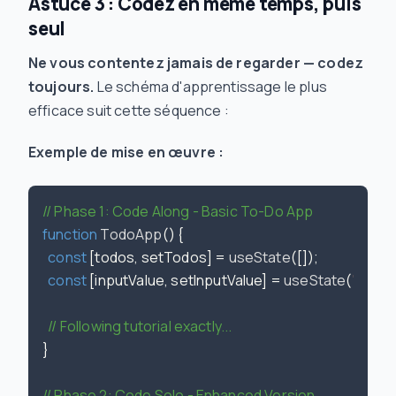
Astuce 3 : Codez en même temps, puis
seul
Ne vous contentez jamais de regarder — codez
toujours.
Le schéma d'apprentissage le plus
efficace suit cette séquence :
Exemple de mise en œuvre :
// Phase 1: Code Along - Basic To-Do App
function
TodoApp
(
) {

const
 [todos, setTodos] = 
useState
([]);

const
 [inputValue, setInputValue] = 
useState
(
''
);

// Following tutorial exactly...
}

// Phase 2: Code Solo - Enhanced Version