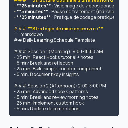
### 
**Structure optimale d'une session d'appre
-
**25 minutes**
-
**5 minutes**
-
**25 minutes**
 : Pratique de codage pratique en ap
### 
**Stratégie de mise en œuvre :**
```markdown

## Daily Learning Schedule Template

### Session 1 (Morning): 9:00-10:00 AM

- 25 min: React Hooks tutorial + notes

- 5 min: Break and reflection

- 25 min: Build simple counter component

- 5 min: Document key insights

### Session 2 (Afternoon): 2:00-3:00 PM

- 25 min: Advanced hooks patterns

- 5 min: Break and review morning notes

- 25 min: Implement custom hook
