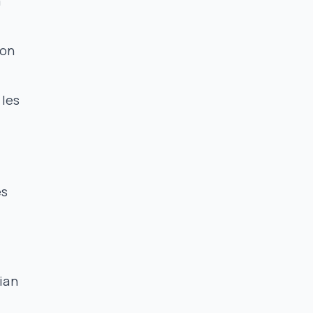
a
ion
 les
és
dian