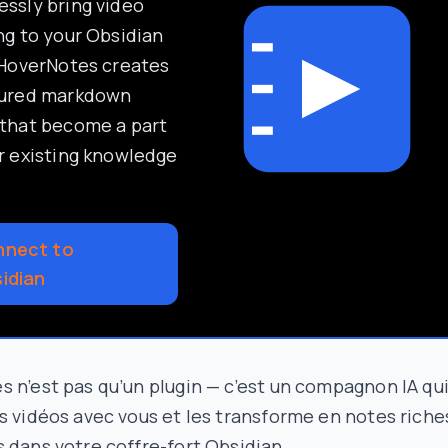
ssly bring video
ng to your Obsidian
 HoverNotes creates
tured markdown
that become a part
r existing knowledge
nect to
idian
 n’est pas qu’un plugin — c’est un compagnon IA qu
s vidéos avec vous et les transforme en notes riche
 dans votre coffre-fort Obsidian.