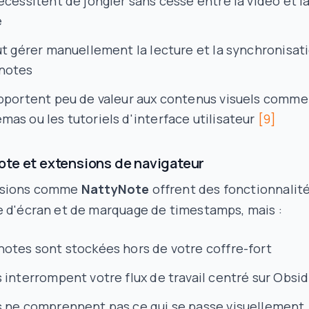
nécessitent de jongler sans cesse entre la vidéo et l
e
aut gérer manuellement la lecture et la synchronisat
notes
apportent peu de valeur aux contenus visuels comme
mas ou les tutoriels d'interface utilisateur
[9]
te et extensions de navigateur
nsions comme
NattyNote
offrent des fonctionnalit
e d'écran et de marquage de timestamps, mais :
notes sont stockées hors de votre coffre-fort
s interrompent votre flux de travail centré sur Obsi
s ne comprennent pas ce qui se passe visuellement