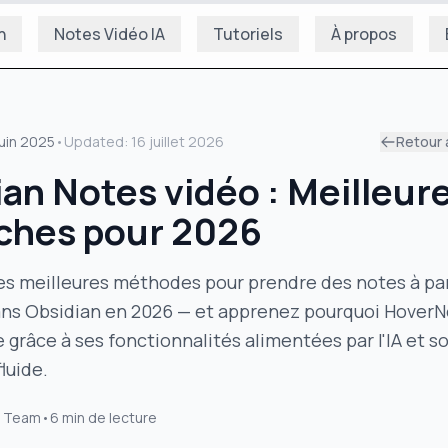
n
Notes Vidéo IA
Tutoriels
À propos
juin 2025
•
Updated:
16 juillet 2026
Retour 
an Notes vidéo : Meilleur
ches pour 2026
es meilleures méthodes pour prendre des notes à par
ans Obsidian en 2026 — et apprenez pourquoi Hover
grâce à ses fonctionnalités alimentées par l'IA et s
luide.
 Team
•
6
min de lecture