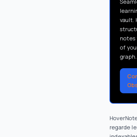
Seamle
learni
vault.
struc
notes 
of you
graph.
Con
Obs
HoverNotes
regarde le
indexables