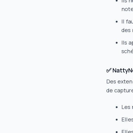
Ils 
not
Il f
des 
Ils 
sché
✅ NattyNo
Des exte
de captur
Les 
Elle
Elle