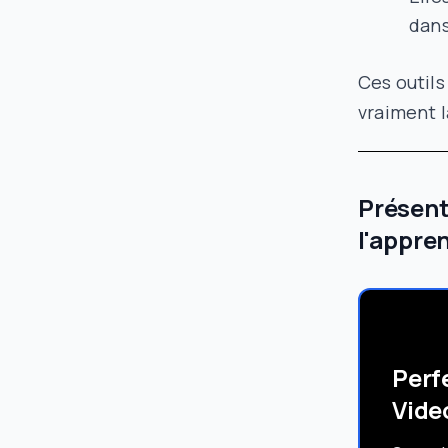
dans
Ces outils
vraiment l
Présent
l'appre
Perf
Vide