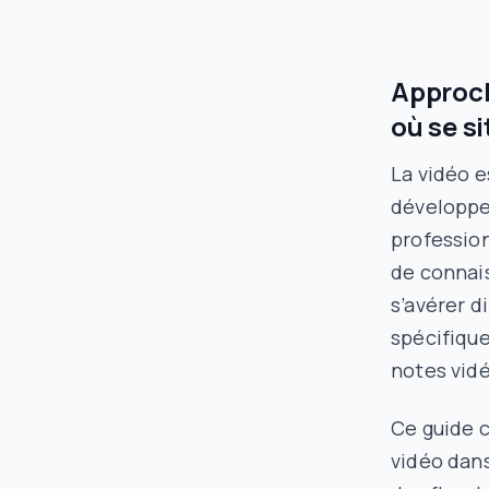
Approch
où se s
La vidéo e
développeu
profession
de connai
s’avérer di
spécifique
notes vidé
Ce guide c
vidéo dans