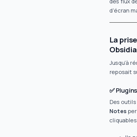
des flux d
d’écran m
La pris
Obsidi
Jusqu'à ré
reposait s
✅ Plugin
Des outils
Notes
per
cliquable