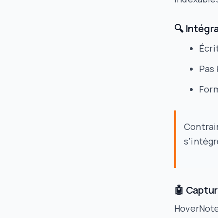
🔍 Intégr
Écri
Pas 
Form
Contrai
s’intèg
🤖 Capture
HoverNotes