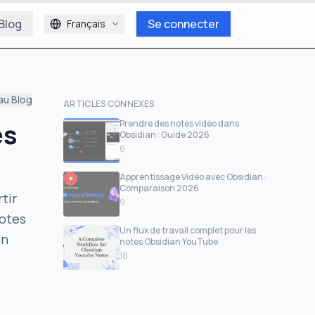
Blog
Se connecter
Français
au Blog
ARTICLES CONNEXES
es
Prendre des notes vidéo dans
Obsidian : Guide 2026
6
Apprentissage Vidéo avec Obsidian :
Comparaison 2026
tir
9
Notes
Un flux de travail complet pour les
on
notes Obsidian YouTube
18