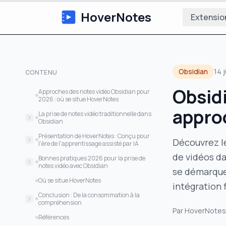
HoverNotes
Extensio
Obsidian
14 
CONTENU
Obsidi
Approches des notes vidéo Obsidian pour
2026 : où se situe HoverNotes
appro
La prise de notes vidéo traditionnelle dans
Obsidian
✅ Plugins pour marquer les timestamps
Présentation de HoverNotes : Conçu pour
Découvrez l
l'ère de l'apprentissage assisté par IA
✅ NattyNote et extensions de
de vidéos d
navigateur
🔍 Intégration fluide dans Obsidian
Bonnes pratiques 2026 pour la prise de
notes vidéo avec Obsidian
se démarque 
🤖 Capture audio et visuelle assistée par
l’IA
1. Utilisez la capture par IA pour faciliter
Où se situe HoverNotes
intégration f
la révision active
⚡ Changement de contexte minimal
Conclusion : De la consommation à la
2. Intégrez vos notes dans votre système
compréhension
PKM
Par
HoverNotes
✨ Prêt à essayer ?
Références
3. Laissez la sagesse communautaire