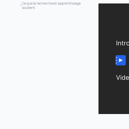
vous guider
Ce que la recherche en apprentissage
soutient