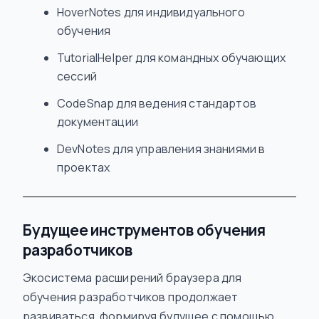
HoverNotes для индивидуального
обучения
TutorialHelper для командных обучающих
сессий
CodeSnap для ведения стандартов
документации
DevNotes для управления знаниями в
проектах
Будущее инструментов обучения
разработчиков
Экосистема расширений браузера для
обучения разработчиков продолжает
развиваться, формируя будущее с помощью