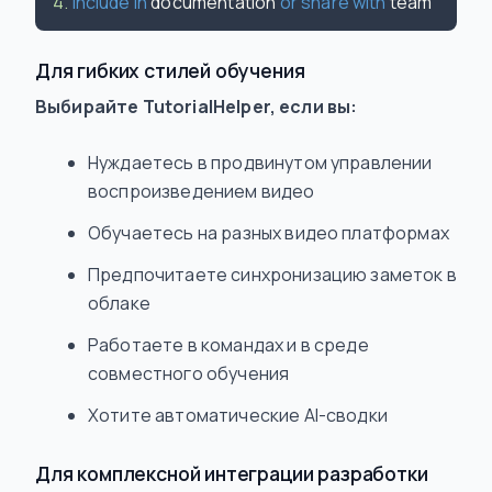
4.
Include
in
 documentation 
or
share
with
Для гибких стилей обучения
Выбирайте TutorialHelper, если вы:
Нуждаетесь в продвинутом управлении
воспроизведением видео
Обучаетесь на разных видео платформах
Предпочитаете синхронизацию заметок в
облаке
Работаете в командах и в среде
совместного обучения
Хотите автоматические AI-сводки
Для комплексной интеграции разработки