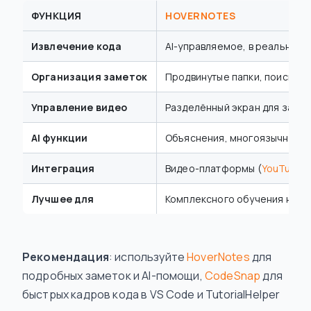
ФУНКЦИЯ
HOVERNOTES
Извлечение кода
AI-управляемое, в реальном
Организация заметок
Продвинутые папки, поиск
Управление видео
Разделённый экран для замет
AI функции
Объяснения, многоязычност
Интеграция
Видео-платформы (
YouTube
и
Лучшее для
Комплексного обучения на ур
Рекомендация
: используйте
HoverNotes
для
подробных заметок и AI-помощи,
CodeSnap
для
быстрых кадров кода в VS Code и TutorialHelper