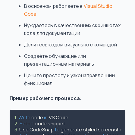
В основном работаете в
Visual Studio
Code
Нуждаетесь в качественных скриншотах
кода для документации
Делитесь кодом визуально с командой
Создаёте обучающие или
презентационные материалы
Цените простоту и узконаправленный
функционал
Пример рабочего процесса:
1.
Write
 code 
in
2.
Select
3.
 Use CodeSnap 
to