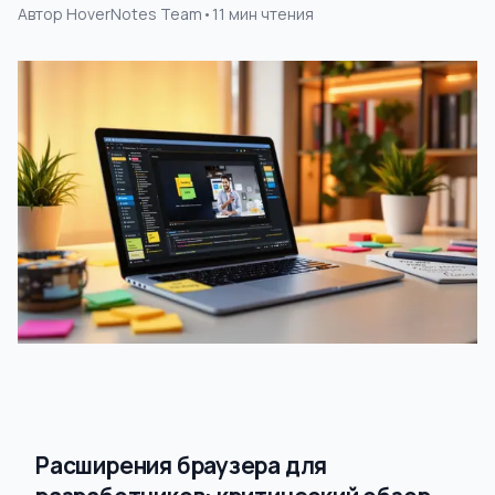
Автор
HoverNotes Team
•
11
мин чтения
Расширения браузера для