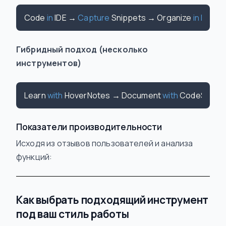
Code 
in
 IDE → 
Capture
 Snippets → Organize 
in
Notes
Гибридный подход (несколько
инструментов)
Learn 
with
 HoverNotes → Document 
with
 CodeSnap →
Показатели производительности
Исходя из отзывов пользователей и анализа
функций:
Как выбрать подходящий инструмент
под ваш стиль работы