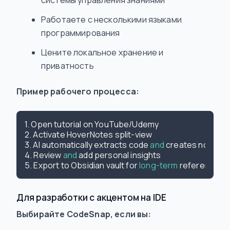
системы управления знаниями
Работаете с несколькими языками
программирования
Цените локальное хранение и
приватность
Пример рабочего процесса:
1. Open tutorial on YouTube/Udemy

2. Activate HoverNotes split-view

3. AI automatically extracts code
 and 
creates notes

4. Review
 and 
add personal insights

5. Export to Obsidian vault for
 long-term 
Для разработки с акцентом на IDE
Выбирайте CodeSnap, если вы: