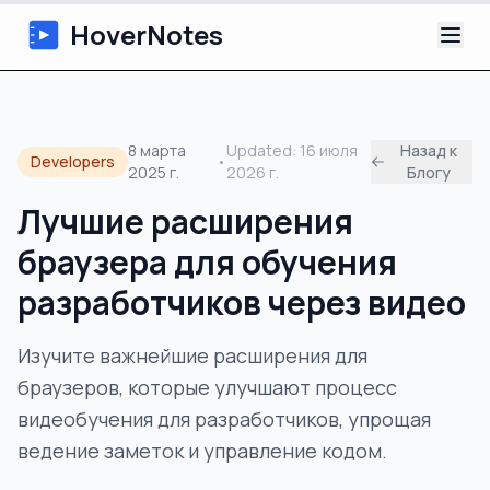
HoverNotes
Приложение
8 марта
Updated:
16 июля
Назад к
Developers
•
2025 г.
2026 г.
Блогу
Extension
Лучшие расширения
ИИ-видеоконспекты
браузера для обучения
Уроки
разработчиков через видео
О нас
Изучите важнейшие расширения для
браузеров, которые улучшают процесс
Блог
видеобучения для разработчиков, упрощая
ведение заметок и управление кодом.