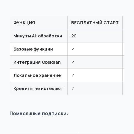
ФУНКЦИЯ
БЕСПЛАТНЫЙ СТАРТ
AI 
Минуты AI-обработки
20
30
Базовые функции
✓
✓
Интеграция Obsidian
✓
✓
Локальное хранение
✓
✓
Кредиты не истекают
✓
✓
Помесячные подписки: