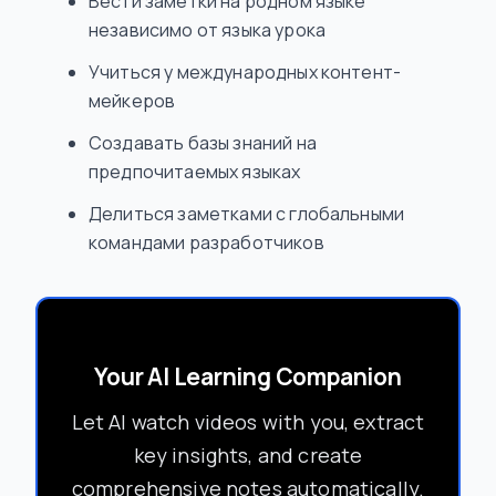
Вести заметки на родном языке
независимо от языка урока
Учиться у международных контент-
мейкеров
Создавать базы знаний на
предпочитаемых языках
Делиться заметками с глобальными
командами разработчиков
Your AI Learning Companion
Let AI watch videos with you, extract
key insights, and create
comprehensive notes automatically.