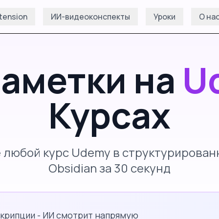
tension
ИИ-видеоконспекты
Уроки
О на
аметки на
U
Курсах
 любой курс Udemy в структурирован
Obsidian за 30 секунд
крипции - ИИ смотрит напрямую