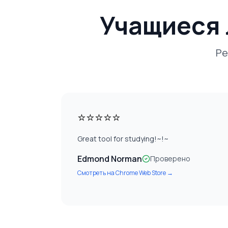
Учащиеся 
Ре
⭐⭐⭐⭐⭐
Great tool for studying!~!~
Edmond Norman
Проверено
Смотреть на
Chrome Web Store
→