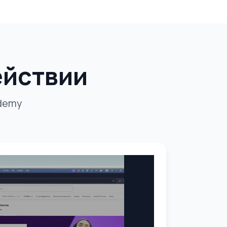
ействии
Udemy