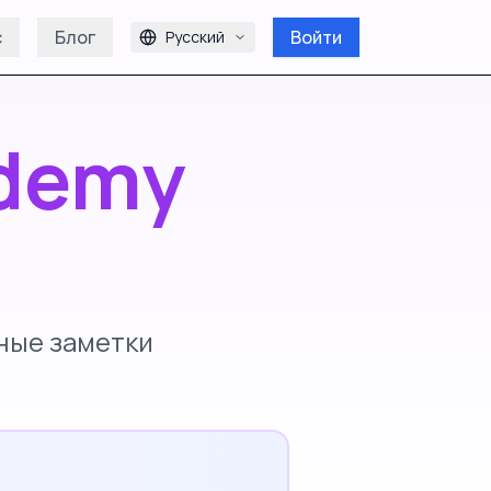
с
Блог
Войти
Русский
demy
ные заметки