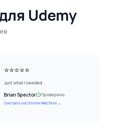
 для Udemy
ore
⭐⭐⭐⭐⭐
Just what I needed
Brian Spector
Проверено
Смотреть на
Chrome Web Store
→