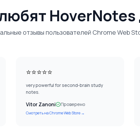
любят HoverNotes
альные отзывы пользователей Chrome Web St
⭐⭐⭐⭐⭐
very powerful for second-brain study
notes.
Vitor Zanoni
Проверено
Смотреть на
Chrome Web Store
→