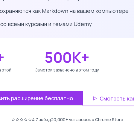
сохраняются как Markdown на вашем компьютере
 со всеми курсами и темами Udemy
+
500K+
а этой
Заметок захвачено в этом году
вить расширение бесплатно
Смотреть ка
⭐⭐⭐⭐⭐
4.7
звёзд
20,000+
установок в Chrome Store