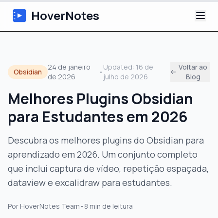
HoverNotes
App
24 de janeiro
Updated:
16 de
Voltar ao
Obsidian
•
de 2026
julho de 2026
Blog
Extension
Melhores Plugins Obsidian
Notas de Vídeo com IA
para Estudantes em 2026
Tutoriais
Descubra os melhores plugins do Obsidian para
aprendizado em 2026. Um conjunto completo
Sobre
que inclui captura de vídeo, repetição espaçada,
Blog
dataview e excalidraw para estudantes.
Por
HoverNotes Team
•
8
min de leitura