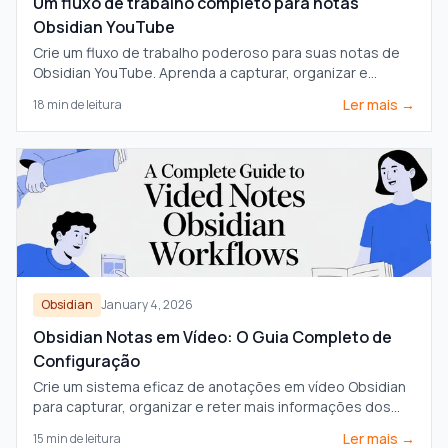
Um fluxo de trabalho completo para notas
Obsidian YouTube
Crie um fluxo de trabalho poderoso para suas notas de
Obsidian YouTube. Aprenda a capturar, organizar e
conectar conhecimentos em vídeo para realmente se
Ler mais →
18
min de leitura
lembrar do que você assiste.
Obsidian
January 4, 2026
Obsidian Notas em Vídeo: O Guia Completo de
Configuração
Crie um sistema eficaz de anotações em vídeo Obsidian
para capturar, organizar e reter mais informações dos
cursos online. Compare plugins, extensões e fluxos de
Ler mais →
15
min de leitura
trabalho.