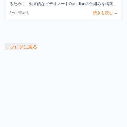
るために、効果的なビデオノートObsidianの仕組みを構築し
ましょう。プラグイン、拡張機能、ワークフローを比較しま
続きを読む →
2
分で読める
す。
←
ブログに戻る