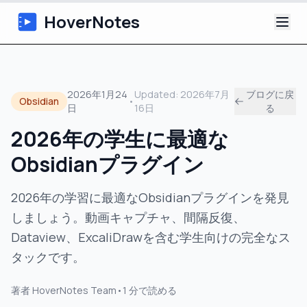
HoverNotes
アプリ
2026年1月24
Updated:
2026年7月
ブログに戻
Obsidian
•
日
16日
る
Extension
2026年の学生に最適な
AI動画ノート
Obsidianプラグイン
チュートリアル
2026年の学習に最適なObsidianプラグインを発見
しましょう。動画キャプチャ、間隔反復、
について
Dataview、ExcaliDrawを含む学生向けの完全なス
ブログ
タックです。
著者
HoverNotes Team
•
1
分で読める