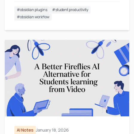
#
obsidian plugins
#
student productivity
#
obsidian workflow
AI Notes
January 18, 2026