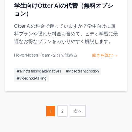
学生向けOtter AIの代替（無料オプシ
ョン）
Otter AIの料金で迷っていますか？学生向けに無
料プランや隠れた料金も含めて、ビデオ学習に最
適なお得なプランをわかりやすく解説します。
HoverNotes Team
•
2
分で読める
続きを読む →
#
ai note taking alternatives
#
video transcription
#
video note taking
1
2
次へ