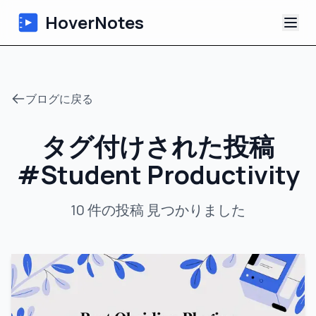
HoverNotes
アプリ
ブログに戻る
Extension
タグ付けされた投稿
AI動画ノート
#
Student Productivity
チュートリアル
10
件の投稿
見つかりました
について
ブログ