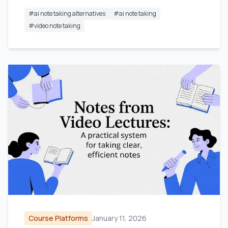
#
ai note taking alternatives
#
ai note taking
#
video note taking
Course Platforms
January 11, 2026