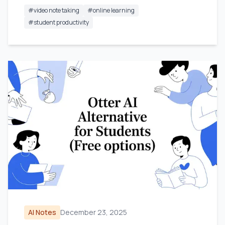
#
video note taking
#
online learning
#
student productivity
AI Notes
December 23, 2025