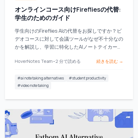
オンラインコース向けFirefliesの代替:
学生のためのガイド
学生向けのFireflies AIの代替をお探しですか？ビ
デオコースに対して会議ツールがなぜ不十分なの
かを解説し、学習に特化したAIノートテイカーを
ご紹介します。
HoverNotes Team
•
2
分で読める
続きを読む →
#
ai note taking alternatives
#
student productivity
#
video note taking