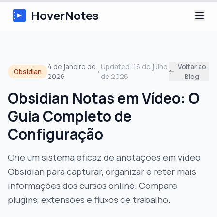
HoverNotes
App
4 de janeiro de
Updated:
16 de julho
Voltar ao
Obsidian
•
2026
de 2026
Blog
Extension
Obsidian Notas em Vídeo: O
Notas de Vídeo com IA
Guia Completo de
Tutoriais
Configuração
Sobre
Crie um sistema eficaz de anotações em vídeo
Obsidian para capturar, organizar e reter mais
Blog
informações dos cursos online. Compare
plugins, extensões e fluxos de trabalho.