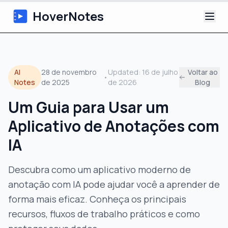
HoverNotes
App
AI
28 de novembro
Updated:
16 de julho
Voltar ao
•
Extension
Notes
de 2025
de 2026
Blog
Um Guia para Usar um
Notas de Vídeo com IA
Aplicativo de Anotações com
Tutoriais
IA
Sobre
Descubra como um aplicativo moderno de
anotação com IA pode ajudar você a aprender de
Blog
forma mais eficaz. Conheça os principais
recursos, fluxos de trabalho práticos e como