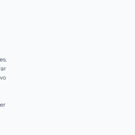
es,
rar
ivo
er