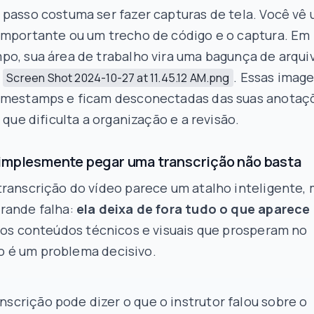
 passo costuma ser fazer capturas de tela. Você vê
importante ou um trecho de código e o captura. Em
po, sua área de trabalho vira uma bagunça de arqui
s
. Essas imag
Screen Shot 2024-10-27 at 11.45.12 AM.png
imestamps e ficam desconectadas das suas anotaç
o que dificulta a organização e a revisão.
implesmente pegar uma transcrição não basta
ranscrição do vídeo parece um atalho inteligente,
rande falha:
ela deixa de fora tudo o que aparece
a os conteúdos técnicos e visuais que prosperam no
isso é um problema decisivo.
nscrição pode dizer o que o instrutor
falou
sobre o