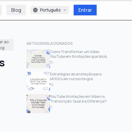
Blog
Entrar
Português
ar ao
ARTIGOS RELACIONADOS
log
Como Transformar um Vídeo
YouTube em Anotações que Você
s
Realmente Vai Usar
15
Estratégias de anotação para
MOOCs em cursos longos
18
YouTube Anotações em Vídeo vs.
Transcrição: Qual é a Diferença?
11