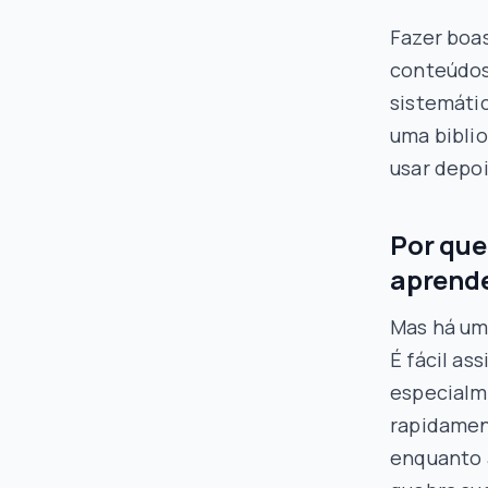
Fazer boa
conteúdos
sistemáti
uma bibli
usar depoi
Por que
aprend
Mas há um
É fácil as
especialme
rapidamen
enquanto a