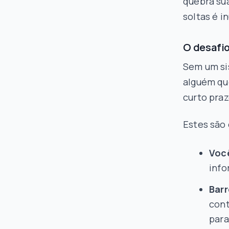
quebra su
soltas é in
O desafio
Sem um si
alguém qu
curto praz
Estes são
Você
info
Barr
cont
para