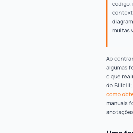
código,
context
diagram
muitas v
Ao contrá
algumas f
o que rea
do Bilibi
como obte
manuais f
anotações.
Uma for