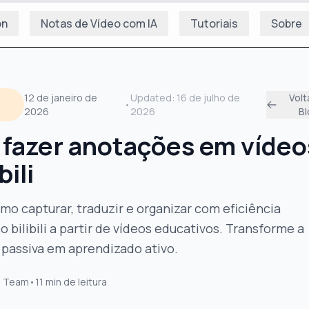
on
Notas de Vídeo com IA
Tutoriais
Sobre
12 de janeiro de
Updated:
16 de julho de
Volt
•
2026
2026
B
fazer anotações em vídeo
bili
o capturar, traduzir e organizar com eficiência
 bilibili a partir de vídeos educativos. Transforme a
 passiva em aprendizado ativo.
s Team
•
11
min de leitura