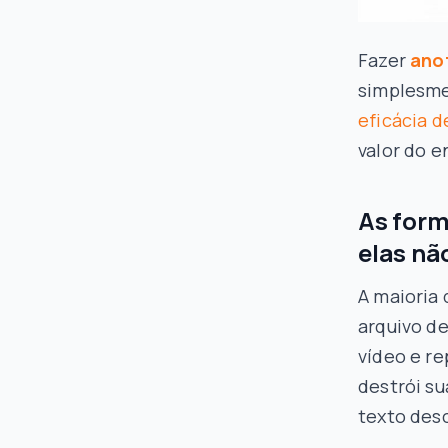
Fazer
ano
simplesme
eficácia d
valor do 
As form
elas nã
A maioria 
arquivo de
vídeo e re
destrói s
texto des