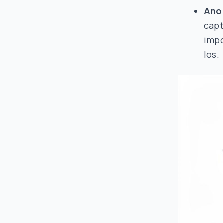
Ano
capt
impo
los.