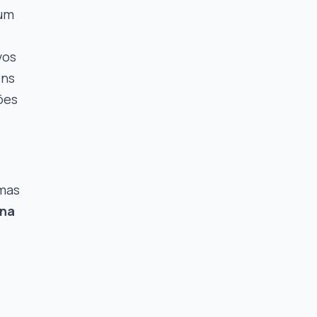
 um
vos
ens
ões
 mas
 na