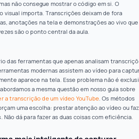
 mas não consegue
mostrar
o código em si. O
o visual importa. Transcrições deixam de fora
as, anotações na tela e demonstrações ao vivo que
ezes são o ponto central da aula.
rio das ferramentas que apenas analisam transcriçõ
erramentas modernas assistem ao vídeo para captu
lmente aparece na tela. Esse problema não é exclus
li; abordamos a mesma questão em nosso guia sobre
r a transcrição de um vídeo YouTube
. Os métodos
orçam uma escolha: prestar atenção ao vídeo ou faz
 Não dá para fazer as duas coisas com eficiência.
ma mais inteligente de capturar