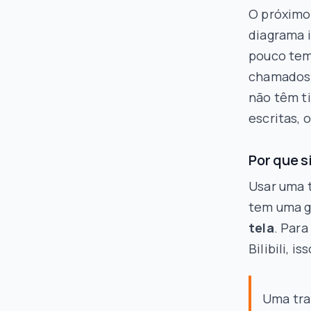
O próximo
diagrama 
pouco tem
chamado
não têm t
escritas, 
Por que s
Usar uma t
tem uma g
tela
. Par
Bilibili, 
Uma tra