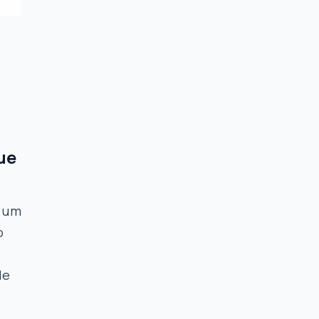
ue
e um
o
de