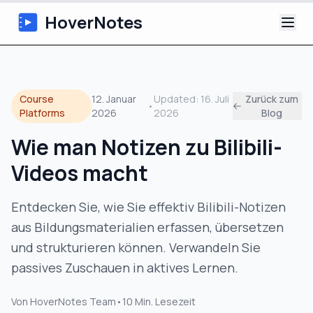
HoverNotes
App
Course
12. Januar
Updated:
16. Juli
Zurück zum
•
Extension
Platforms
2026
2026
Blog
Wie man Notizen zu Bilibili-
KI-Video-Notizen
Videos macht
Tutorials
Entdecken Sie, wie Sie effektiv Bilibili-Notizen
Über uns
aus Bildungsmaterialien erfassen, übersetzen
und strukturieren können. Verwandeln Sie
Blog
passives Zuschauen in aktives Lernen.
Von
HoverNotes Team
•
10
Min. Lesezeit