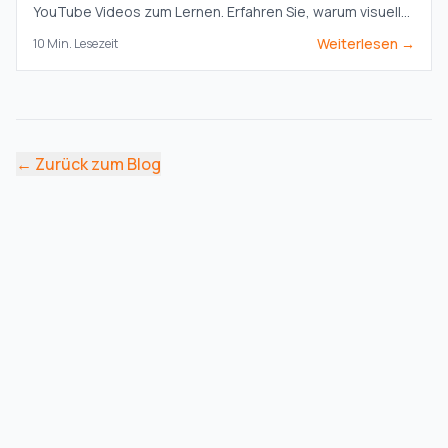
YouTube Videos zum Lernen. Erfahren Sie, warum visueller
Kontext und KI-gestützte Notizen für echtes Behalten
Weiterlesen →
10
Min. Lesezeit
unverzichtbar sind.
←
Zurück zum Blog