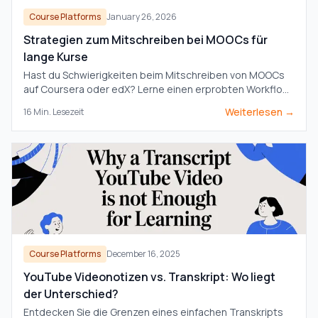
Course Platforms
January 26, 2026
Strategien zum Mitschreiben bei MOOCs für
lange Kurse
Hast du Schwierigkeiten beim Mitschreiben von MOOCs
auf Coursera oder edX? Lerne einen erprobten Workflow
kennen, um Wissen aus langen Kursen zu organisieren, zu
Weiterlesen →
16
Min. Lesezeit
behalten und anzuwenden, ohne auszubrennen.
Course Platforms
December 16, 2025
YouTube Videonotizen vs. Transkript: Wo liegt
der Unterschied?
Entdecken Sie die Grenzen eines einfachen Transkripts