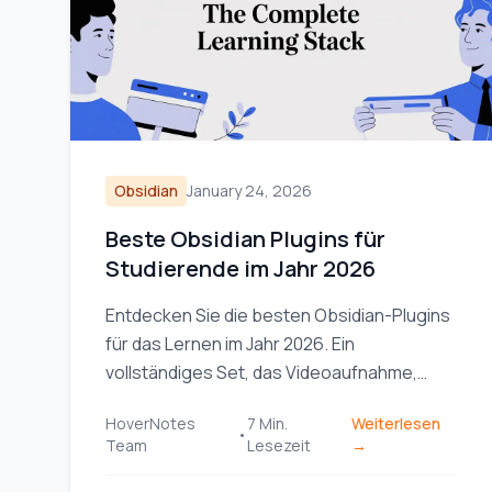
Obsidian
January 24, 2026
Beste Obsidian Plugins für
Studierende im Jahr 2026
Entdecken Sie die besten Obsidian-Plugins
für das Lernen im Jahr 2026. Ein
vollständiges Set, das Videoaufnahme,
spaced repetition, Dataview und Excalidraw
HoverNotes
7
Min.
Weiterlesen
für Studierende umfasst.
•
Team
Lesezeit
→