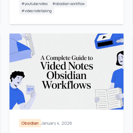
#
youtube notes
#
obsidian workflow
#
video note taking
Obsidian
January 4, 2026