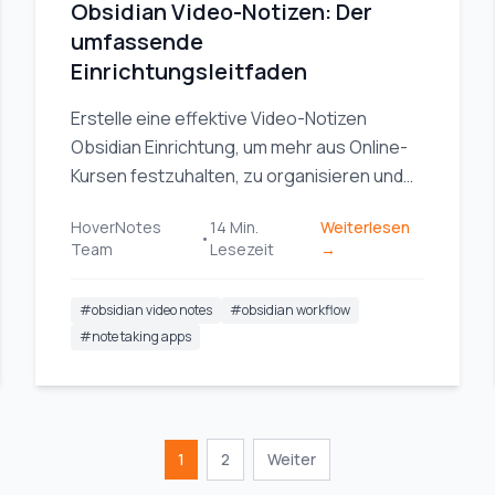
Obsidian Video-Notizen: Der
umfassende
Einrichtungsleitfaden
Erstelle eine effektive Video-Notizen
Obsidian Einrichtung, um mehr aus Online-
Kursen festzuhalten, zu organisieren und
zu behalten. Vergleiche Plugins,
HoverNotes
14
Min.
Weiterlesen
Erweiterungen und Arbeitsabläufe.
•
Team
Lesezeit
→
#
obsidian video notes
#
obsidian workflow
#
note taking apps
1
2
Weiter