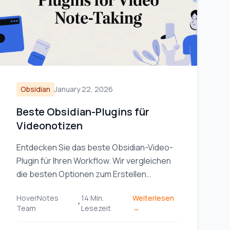
Obsidian
January 22, 2026
Beste Obsidian-Plugins für
Videonotizen
Entdecken Sie das beste Obsidian-Video-
Plugin für Ihren Workflow. Wir vergleichen
die besten Optionen zum Erstellen
zeitgestempelter Notizen aus YouTube,
HoverNotes
14
Min.
Weiterlesen
Udemy und lokalen Videos.
•
Team
Lesezeit
→