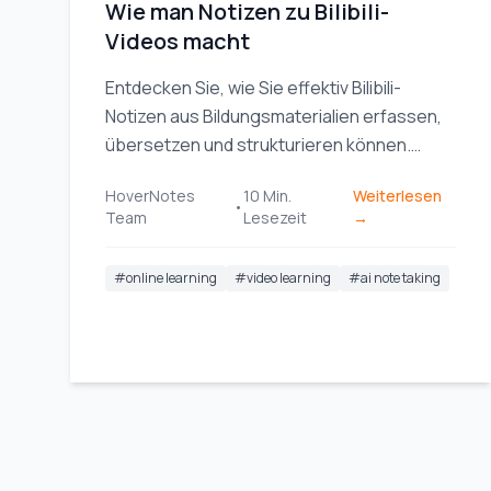
Wie man Notizen zu Bilibili-
Videos macht
Entdecken Sie, wie Sie effektiv Bilibili-
Notizen aus Bildungsmaterialien erfassen,
übersetzen und strukturieren können.
Verwandeln Sie passives Zuschauen in
HoverNotes
10
Min.
Weiterlesen
aktives Lernen.
•
Team
Lesezeit
→
#
online learning
#
video learning
#
ai note taking