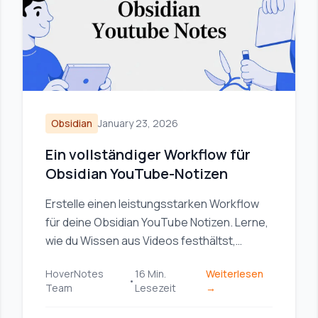
Obsidian
January 23, 2026
Ein vollständiger Workflow für
Obsidian YouTube-Notizen
Erstelle einen leistungsstarken Workflow
für deine Obsidian YouTube Notizen. Lerne,
wie du Wissen aus Videos festhältst,
organisierst und verknüpfst, damit du dir
HoverNotes
16
Min.
Weiterlesen
wirklich merkst, was du ansiehst.
•
Team
Lesezeit
→