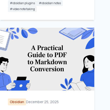
#
obsidian plugins
#
obsidian notes
#
video note taking
Obsidian
December 25, 2025