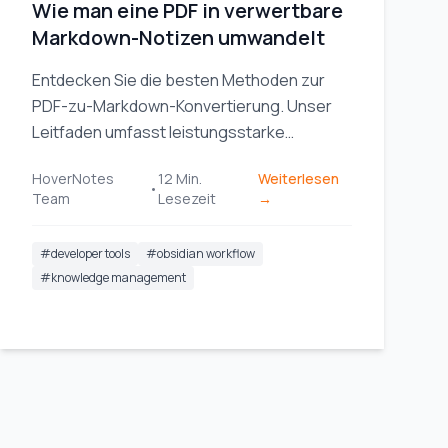
Wie man eine PDF in verwertbare
Markdown-Notizen umwandelt
Entdecken Sie die besten Methoden zur
PDF-zu-Markdown-Konvertierung. Unser
Leitfaden umfasst leistungsstarke
Werkzeuge, den Umgang mit komplexen
HoverNotes
12
Min.
Weiterlesen
Dateien und die Integration von Notizen in
•
Team
Lesezeit
→
Ihren Arbeitsablauf.
#
developer tools
#
obsidian workflow
#
knowledge management