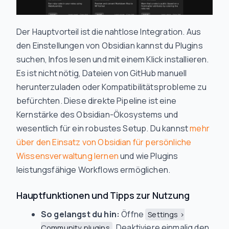
Der Hauptvorteil ist die nahtlose Integration. Aus
den Einstellungen von Obsidian kannst du Plugins
suchen, Infos lesen und mit einem Klick installieren.
Es ist nicht nötig, Dateien von GitHub manuell
herunterzuladen oder Kompatibilitätsprobleme zu
befürchten. Diese direkte Pipeline ist eine
Kernstärke des Obsidian-Ökosystems und
wesentlich für ein robustes Setup. Du kannst
mehr
über den Einsatz von Obsidian für persönliche
Wissensverwaltung lernen
und wie Plugins
leistungsfähige Workflows ermöglichen.
Hauptfunktionen und Tipps zur Nutzung
So gelangst du hin:
Öffne
Settings >
. Deaktiviere einmalig den
Community plugins