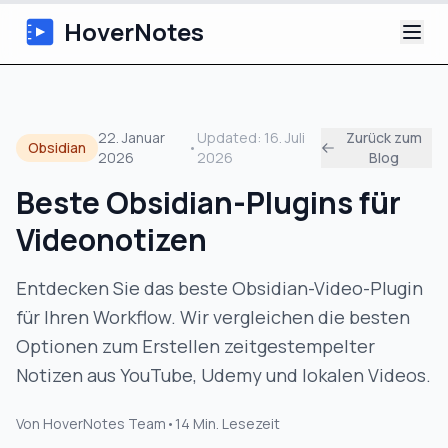
HoverNotes
App
22. Januar
Updated:
16. Juli
Zurück zum
Obsidian
•
2026
2026
Blog
Extension
Beste Obsidian-Plugins für
KI-Video-Notizen
Videonotizen
Tutorials
Entdecken Sie das beste Obsidian-Video-Plugin
für Ihren Workflow. Wir vergleichen die besten
Über uns
Optionen zum Erstellen zeitgestempelter
Blog
Notizen aus YouTube, Udemy und lokalen Videos.
Von
HoverNotes Team
•
14
Min. Lesezeit