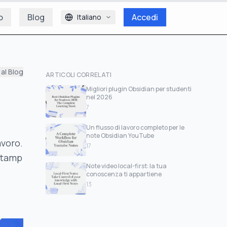
o
Blog
Accedi
Italiano
al Blog
ARTICOLI CORRELATI
Migliori plugin Obsidian per studenti
nel 2026
7
Un flusso di lavoro completo per le
note Obsidian YouTube
avoro.
17
stamp
Note video local-first: la tua
conoscenza ti appartiene
13