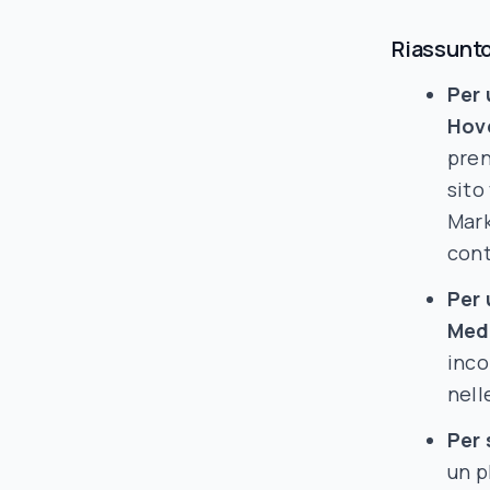
Riassunt
Per 
Hov
pren
sito
Mark
cont
Per 
Med
inco
nell
Per 
un p