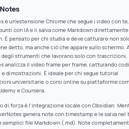
rNotes
s è un'estensione Chrome che segue i video con te,
unti con IA e li salva come Markdown direttamente
m. È pensato per chi studia e deve catturare non sol
ene detto, ma anche ciò che appare sullo schermo. 
 degli strumenti che lavorano solo con trascrizioni,
 analizza il video frame per frame, catturando codi
e dimostrazioni. È ideale per chi segue tutorial
ezioni universitarie o corsi online su piattaforme co
Udemy e Coursera.
to di forza è l'integrazione locale con Obsidian. Men
verNotes genera note con timestamp e le salva nel 
e semplici file Markdown (.md). Note completamen