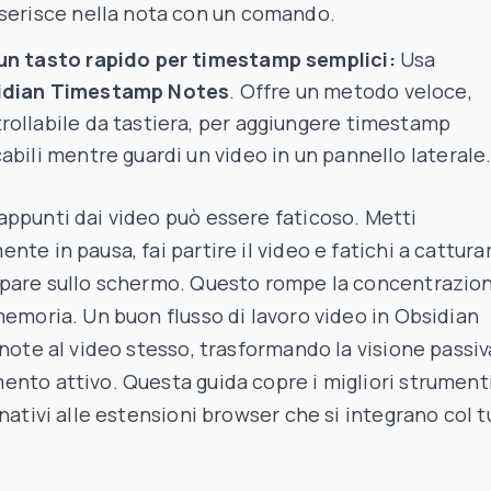
nserisce nella nota con un comando.
un tasto rapido per timestamp semplici:
Usa
idian Timestamp Notes
. Offre un metodo veloce,
rollabile da tastiera, per aggiungere timestamp
cabili mentre guardi un video in un pannello laterale
ppunti dai video può essere faticoso. Metti
nte in pausa, fai partire il video e fatichi a cattura
ppare sullo schermo. Questo rompe la concentrazio
memoria. Un buon flusso di lavoro video in Obsidian
 note al video stesso, trasformando la visione passiv
nto attivo. Questa guida copre i migliori strumenti
 nativi alle estensioni browser che si integrano col 