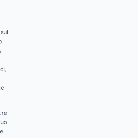
 sul
o
A
ci,
me
tre
tuo
te