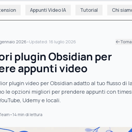
tension
Appunti Video IA
Tutorial
Chi siam
gennaio 2026
•
Updated:
16 luglio 2026
Torna 
iori plugin Obsidian per
ere appunti video
lior plugin video per Obsidian adatto al tuo flusso di l
o le opzioni migliori per prendere appunti con time
 YouTube, Udemy e locali.
 Team
•
14
min di lettura