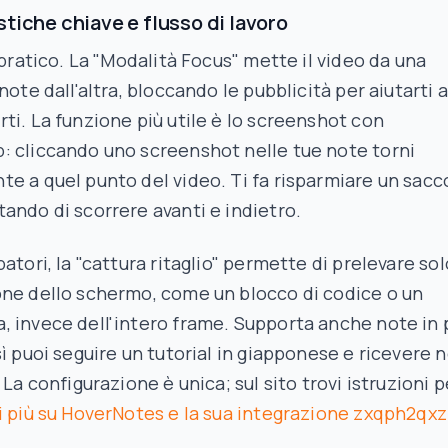
stiche chiave e flusso di lavoro
è pratico. La "Modalità Focus" mette il video da una
note dall'altra, bloccando le pubblicità per aiutarti a
ti. La funzione più utile è lo screenshot con
: cliccando uno screenshot nelle tue note torni
e a quel punto del video. Ti fa risparmiare un sacc
ando di scorrere avanti e indietro.
patori, la "cattura ritaglio" permette di prelevare sol
one dello schermo, come un blocco di codice o un
 invece dell'intero frame. Supporta anche note in 
sì puoi seguire un tutorial in giapponese e ricevere 
 La configurazione è unica; sul sito trovi istruzioni p
i più su HoverNotes e la sua integrazione zxqph2qxz