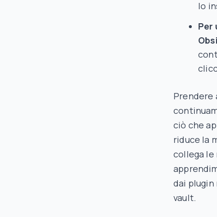
lo i
Per 
Obs
cont
clic
Prendere a
continuame
ciò che a
riduce la 
collega le
apprendime
dai plugin
vault.