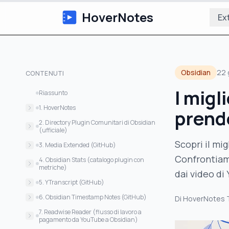
HoverNotes
Ex
Obsidian
22 
CONTENUTI
I migl
Riassunto
1. HoverNotes
prend
Caratteristiche chiave e flusso di lavoro
2. Directory Plugin Comunitari di Obsidian
(ufficiale)
Scopri il mig
Caratteristiche chiave e consigli d’uso
3. Media Extended (GitHub)
Confrontiam
Caratteristiche chiave e consigli d’uso
4. Obsidian Stats (catalogo plugin con
metriche)
dai video di
Caratteristiche chiave e consigli d’uso
5. YTranscript (GitHub)
Caratteristiche chiave e consigli d’uso
6. Obsidian Timestamp Notes (GitHub)
Di
HoverNotes
Caratteristiche chiave e consigli d’uso
7. Readwise Reader (flusso di lavoro a
pagamento da YouTube a Obsidian)