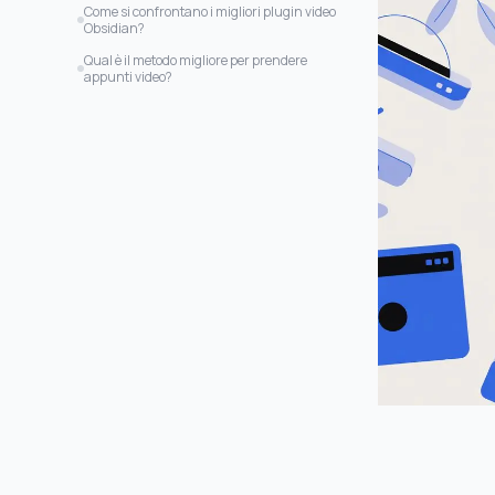
Caratteristiche chiave e consigli d’uso
Come si confrontano i migliori plugin video
Obsidian?
Qual è il metodo migliore per prendere
appunti video?