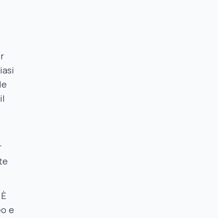
r
iasi
le
il
r
te
 È
eo e