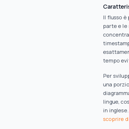
Caratteri
Il flusso 
parte e le 
concentrar
timestamp
esattament
tempo evit
Per svilup
una porzi
diagramma,
lingue, co
in inglese.
scoprire d