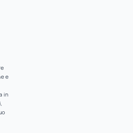
.
re
ne e
a in
,
tuo