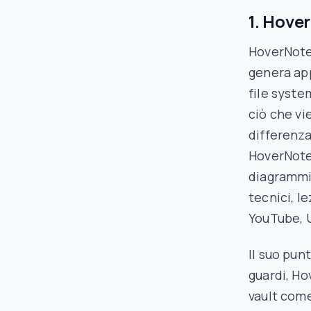
1. Hove
HoverNote
genera app
file syste
ciò che vi
differenza
HoverNotes
diagrammi 
tecnici, l
YouTube, 
Il suo pun
guardi, Ho
vault com