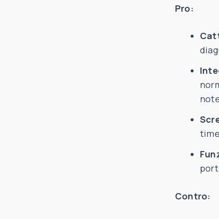
Pro:
Catt
diag
Inte
norm
note
Scr
time
Fun
port
Contro: