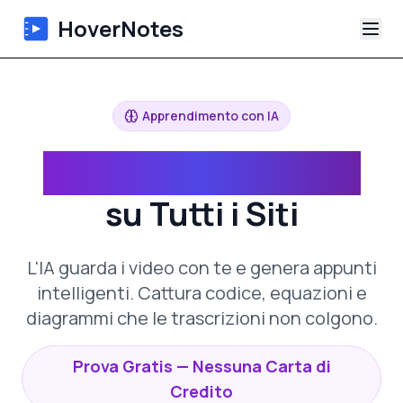
HoverNotes
App
Apprendimento con IA
Extension
Appunti Video con IA
Appunti Video IA
su Tutti i Siti
Tutorial
L'IA guarda i video con te e genera appunti
Chi siamo
intelligenti. Cattura codice, equazioni e
diagrammi che le trascrizioni non colgono.
Blog
Prova Gratis — Nessuna Carta di
Credito