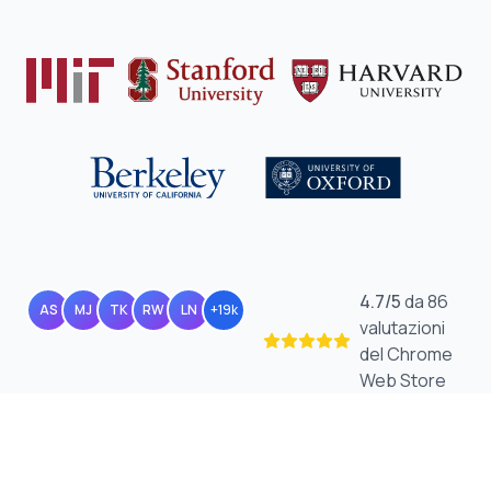
4.7
/
5
da 86
AS
MJ
TK
RW
LN
+19k
valutazioni
del Chrome
Web Store