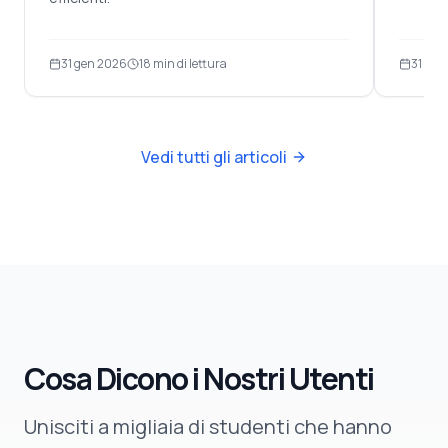
31 gen 2026
18
min di lettura
31 gen
Vedi tutti gli articoli
Cosa Dicono i Nostri Utenti
Unisciti a migliaia di studenti che hanno