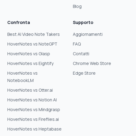
Blog
Confronta
Supporto
Best AI Video Note Takers
Aggiornamenti
HoverNotes vs NoteGPT
FAQ
HoverNotes vs Glasp
Contatti
HoverNotes vs Eightify
Chrome Web Store
HoverNotes vs
Edge Store
NotebookLM
HoverNotes vs Otter.ai
HoverNotes vs Notion AI
HoverNotes vs Mindgrasp
HoverNotes vs Fireflies.ai
HoverNotes vs Heptabase