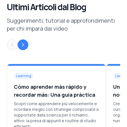
Ultimi Articoli dal Blog
Suggerimenti, tutorial e approfondimenti
per chi impara dai video
Learning
Learni
Cómo aprender más rápido y
Un si
recordar más: Una guía práctica
notas
Scopri come apprendere più velocemente e
Crea u
ricordare meglio con strategie comprovate e
cursos 
supportate dalla scienza per il richiamo
organiz
attivo, la presa di appunti e routine di studio
nunca o
efficienti.