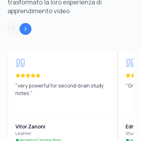
trasformato la loro esperienza di
apprendimento video
"
very powerful for second-brain study notes.
"
"
Great
"
very powerful for second-brain study
"
Great
notes.
"
Vitor Zanoni
Edmon
Learner
Studen
Verified on Chrome Store
Verifi