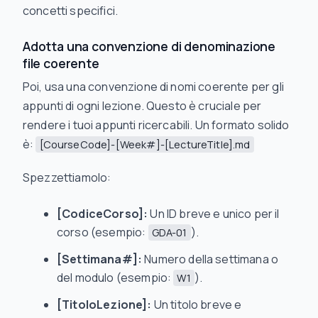
concetti specifici.
Adotta una convenzione di denominazione
file coerente
Poi, usa una convenzione di nomi coerente per gli
appunti di ogni lezione. Questo è cruciale per
rendere i tuoi appunti ricercabili. Un formato solido
è:
[CourseCode]-[Week#]-[LectureTitle].md
Spezzettiamolo:
[CodiceCorso]:
Un ID breve e unico per il
corso (esempio:
).
GDA-01
[Settimana#]:
Numero della settimana o
del modulo (esempio:
).
W1
[TitoloLezione]:
Un titolo breve e