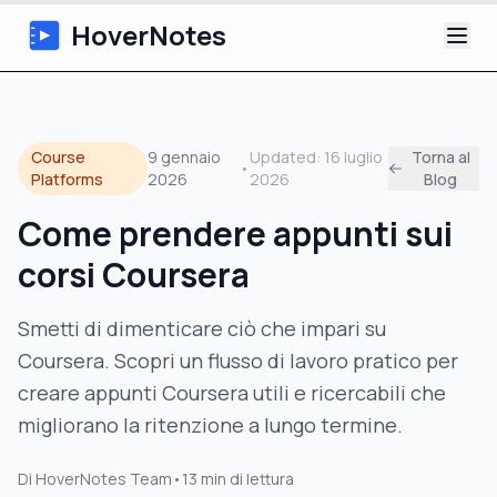
HoverNotes
App
Course
9 gennaio
Updated:
16 luglio
Torna al
•
Extension
Platforms
2026
2026
Blog
Come prendere appunti sui
Appunti Video IA
corsi Coursera
Tutorial
Smetti di dimenticare ciò che impari su
Chi siamo
Coursera. Scopri un flusso di lavoro pratico per
creare appunti Coursera utili e ricercabili che
Blog
migliorano la ritenzione a lungo termine.
Di
HoverNotes Team
•
13
min di lettura