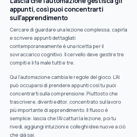
Lascia che l'automazione gestisca gli
appunti, così puoi concentrarti
sull'apprendimento
Cercare di guardare una lezione complessa, capirla
e
scrivere appunti dettagliati
contemporaneamente è una ricetta per il
sovraccarico cognitivo. Il cervello deve gestire tre
compiti e li fa male tutti e tre.
Qui l'automazione cambia le regole del gioco. L’AI
può occuparsi di prendere appunti così tu puoi
concentrarti sulla comprensione. Piuttosto che
trascrivere, diventi editor, concentrato sul lavoro
più importante di apprendimento. Il flusso è
semplice: lascia che l’AI catturi la lezione, poi tu
rivedi, aggiungi intuizioni e colleghi idee nuove a ciò
che già sai.