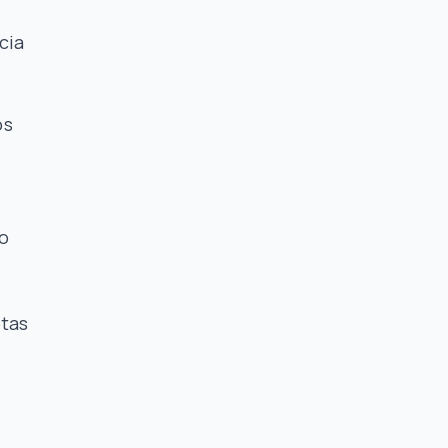
cia
os
no
otas