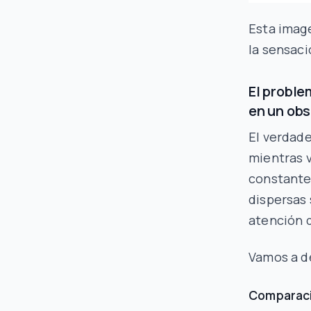
Esta imag
la sensac
El proble
en un ob
El verdad
mientras v
constante
dispersas 
atención
Vamos a d
Comparaci