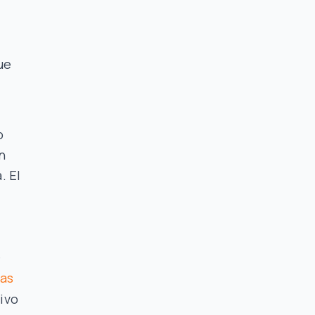
ue
o
un
. El
e
ias
ivo