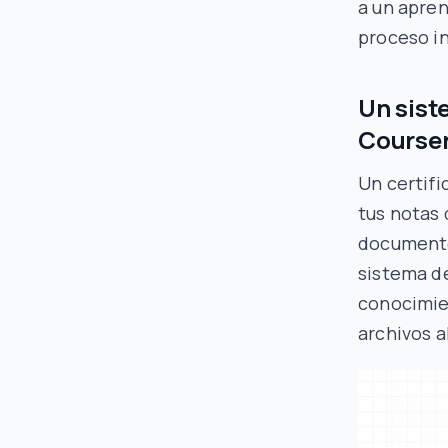
a un apren
proceso in
Un sist
Course
Un certifi
tus notas 
documento 
sistema de
conocimie
archivos a