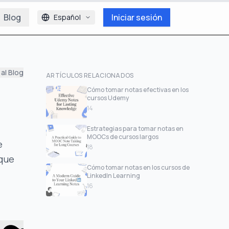
Blog
Iniciar sesión
Español
 al Blog
ARTÍCULOS RELACIONADOS
Cómo tomar notas efectivas en los
cursos Udemy
14
Estrategias para tomar notas en
MOOCs de cursos largos
e
18
 que
Cómo tomar notas en los cursos de
LinkedIn Learning
16