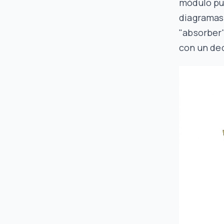
módulo pu
diagramas 
"absorber"
con un ded