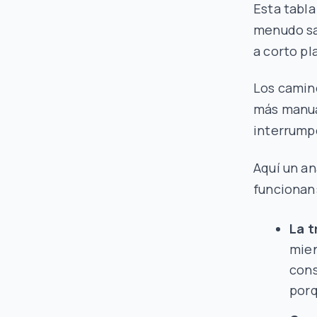
Esta tabl
menudo sac
a corto pl
Los camin
más manua
interrumpe
Aquí un an
funcionan
La t
mien
cons
porq