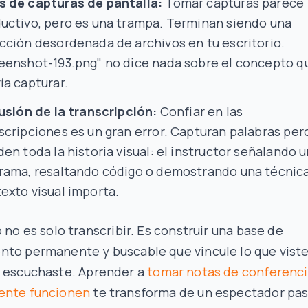
 de capturas de pantalla:
Tomar capturas parece
uctivo, pero es una trampa. Terminan siendo una
cción desordenada de archivos en tu escritorio.
eenshot-193.png" no dice nada sobre el concepto q
ía capturar.
lusión de la transcripción:
Confiar en las
scripciones es un gran error. Capturan palabras per
den toda la historia visual: el instructor señalando 
rama, resaltando código o demostrando una técnica
exto visual importa.
o no es solo transcribir. Es construir una base de
nto permanente y buscable que vincule lo que
vist
e
escuchaste
. Aprender a
tomar notas de conferenc
ente funcionen
te transforma de un espectador pas