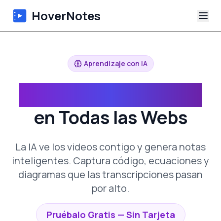
HoverNotes
Aplicación
Aprendizaje con IA
Extension
Notas de Video con IA
Notas de Video con IA
en Todas las Webs
Tutoriales
La IA ve los videos contigo y genera notas
Acerca de
inteligentes. Captura código, ecuaciones y
diagramas que las transcripciones pasan
Blog
por alto.
Pruébalo Gratis — Sin Tarjeta