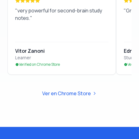
"
very powerful for second-brain study notes.
"
"
Great
"
very powerful for second-brain study
"
Great
notes.
"
Vitor Zanoni
Edmon
Learner
Studen
Verified on Chrome Store
Verifi
Ver en Chrome Store