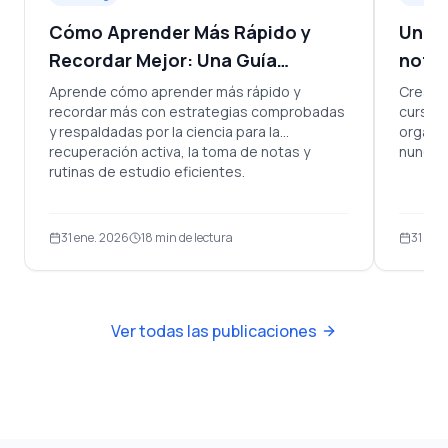
Cómo Aprender Más Rápido y
Un si
Recordar Mejor: Una Guía
notas
Práctica
Aprende cómo aprender más rápido y
Crea u
recordar más con estrategias comprobadas
cursos 
y respaldadas por la ciencia para la
organiz
recuperación activa, la toma de notas y
nunca o
rutinas de estudio eficientes.
31 ene. 2026
18
min de lectura
31 ene
Ver todas las publicaciones