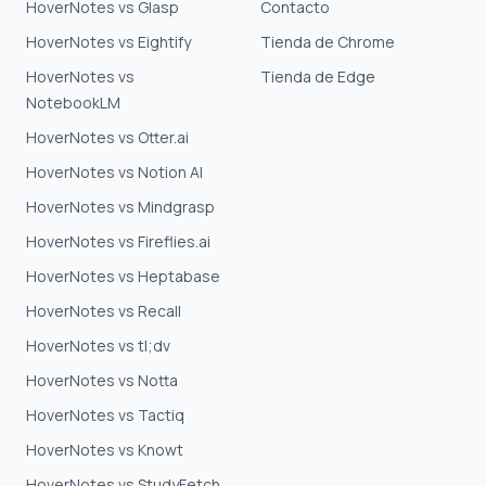
HoverNotes vs Glasp
Contacto
HoverNotes vs Eightify
Tienda de Chrome
HoverNotes vs
Tienda de Edge
NotebookLM
HoverNotes vs Otter.ai
HoverNotes vs Notion AI
HoverNotes vs Mindgrasp
HoverNotes vs Fireflies.ai
HoverNotes vs Heptabase
HoverNotes vs Recall
HoverNotes vs tl;dv
HoverNotes vs Notta
HoverNotes vs Tactiq
HoverNotes vs Knowt
HoverNotes vs StudyFetch