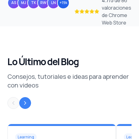
4.7
/
5
de 86
AS
MJ
TK
RW
LN
+19k
valoraciones
de Chrome
Web Store
Lo Último del Blog
Consejos, tutoriales e ideas para aprender
con videos
Learning
Learni