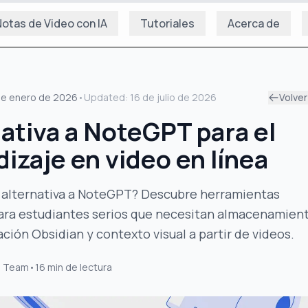
otas de Video con IA
Tutoriales
Acerca de
de enero de 2026
•
Updated:
16 de julio de 2026
Volver
ativa a NoteGPT para el
izaje en video en línea
 alternativa a NoteGPT? Descubre herramientas
ara estudiantes serios que necesitan almacenamien
ración Obsidian y contexto visual a partir de videos.
s Team
•
16
min de lectura