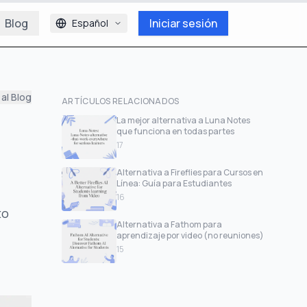
Blog
Iniciar sesión
Español
 al Blog
ARTÍCULOS RELACIONADOS
La mejor alternativa a Luna Notes
que funciona en todas partes
17
Alternativa a Fireflies para Cursos en
Línea: Guía para Estudiantes
16
to
Alternativa a Fathom para
aprendizaje por video (no reuniones)
15