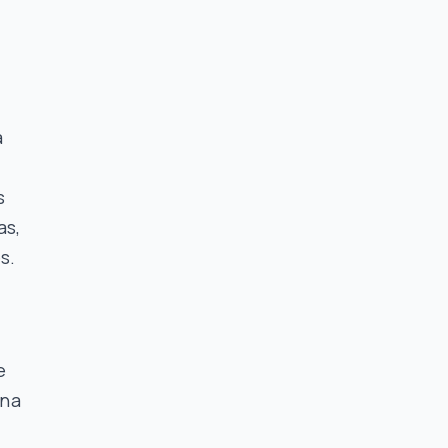
a
s
as,
s.
e
una