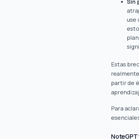
Sin 
atra
use 
esto
plan
sign
Estas brec
realmente
partir de 
aprendiza
Para aclar
esenciales
NoteGPT v