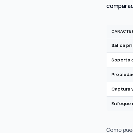
comparac
CARACTER
Salida pr
Soporte 
Propieda
Captura v
Enfoque d
Como pued