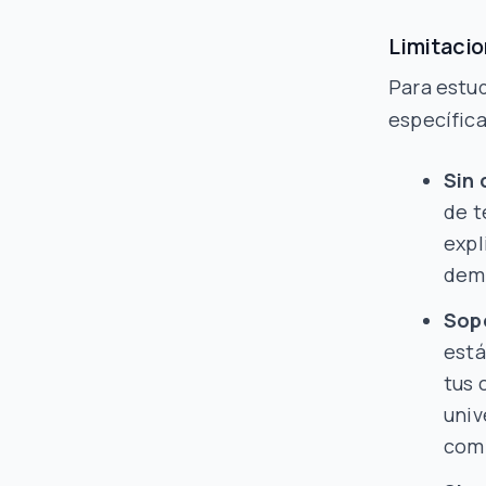
Limitacio
Para estud
específic
Sin 
de t
expl
demo
Sopo
está
tus 
univ
com