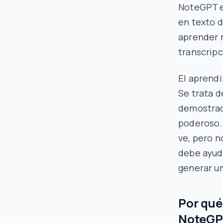
NoteGPT e
en texto d
aprender 
transcripc
El aprendi
Se trata d
demostrac
poderoso. 
ve, pero 
debe ayud
generar u
Por qué
NoteG