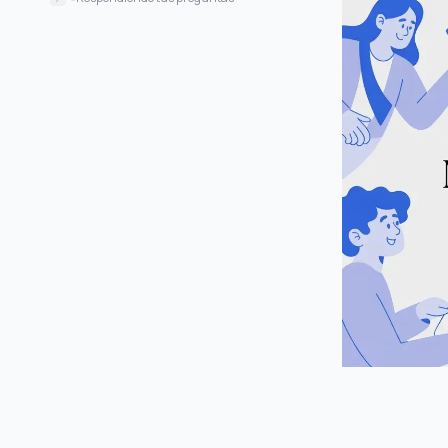
¿Existe una buena alternativa gratuita
a NoteGPT para estudiantes?
¿Puedo usar estas herramientas en
más plataformas que solo YouTube?
¿Cómo manejan elementos visuales
como fragmentos de código o
diagramas?
¿Qué es “local-first” y por qué debería
importarme?