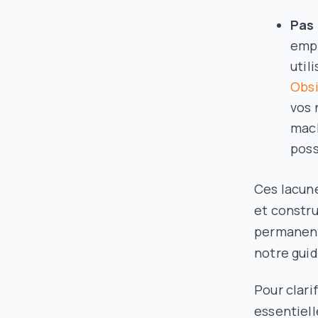
Pas 
empr
util
Obsi
vos 
mach
poss
Ces lacun
et constr
permanente
notre guid
Pour clari
essentiell