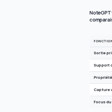
NoteGPT v
comparai
FONCTIO
Sortie pr
Support 
Propriét
Capture v
Focus du