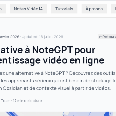
n
Notes Vidéo IA
Tutoriels
À propos
janvier 2026
•
Updated:
16 juillet 2026
Retour 
native à NoteGPT pour
entissage vidéo en ligne
ez une alternative à NoteGPT ? Découvrez des outils
les apprenants sérieux qui ont besoin de stockage lo
n Obsidian et de contexte visuel à partir de vidéos.
 Team
•
17
min de lecture