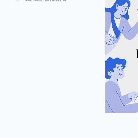
connaissances
Existe-t-il une bonne alternative
gratuite à NoteGPT pour les étudiants ?
Puis-je utiliser ces outils sur plus que
YouTube ?
Comment gèrent-ils les visuels comme
les extraits de code ou les diagrammes ?
Qu’est-ce que « local-first » et pourquoi
ça devrait m’intéresser ?