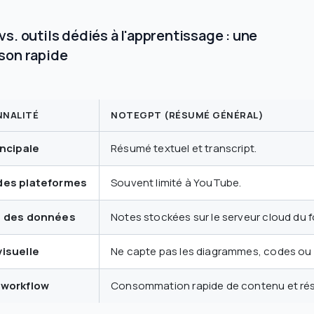
s. outils dédiés à l'apprentissage : une
son rapide
NNALITÉ
NOTEGPT (RÉSUMÉ GÉNÉRAL)
incipale
Résumé textuel et transcript.
des plateformes
Souvent limité à YouTube.
é des données
Notes stockées sur le serveur cloud du f
isuelle
Ne capte pas les diagrammes, codes ou 
 workflow
Consommation rapide de contenu et ré