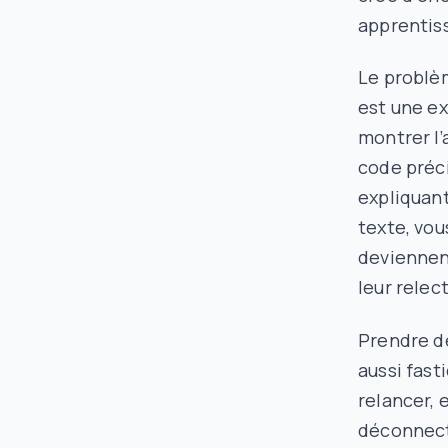
apprentiss
Le problèm
est une ex
montrer l’
code préci
expliquan
texte, vou
deviennen
leur relec
Prendre d
aussi fast
relancer, 
déconnect