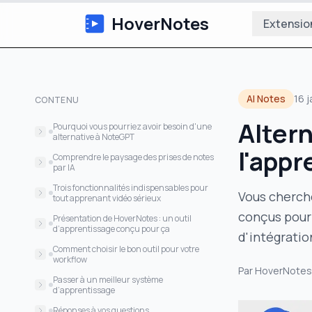
HoverNotes
Extensio
AI Notes
16 
CONTENU
Alter
Pourquoi vous pourriez avoir besoin d'une
alternative à NoteGPT
l'appr
Limitations courantes pour les
Comprendre le paysage des prises de notes
apprenants
par IA
NoteGPT vs. outils dédiés à
Cloud-first vs local-first : la propriété des
Trois fonctionnalités indispensables pour
Vous cherch
l'apprentissage : une comparaison
données
tout apprenant vidéo sérieux
rapide
conçus pour 
Un marché fragmenté d’outils
1. Capture du contexte visuel
Présentation de HoverNotes : un outil
spécialisés
d’apprentissage conçu pour ça
d'intégratio
2. Propriété locale des données
Capturer ce qui compte vraiment
Comment choisir le bon outil pour votre
3. Support étendu des plateformes
workflow
Conçu pour votre workflow, pas pour le
Par
HoverNotes
leur
Adapter l’outil à la tâche
Passer à un meilleur système
d’apprentissage
S’intégrer à votre base de
Réponses à vos questions