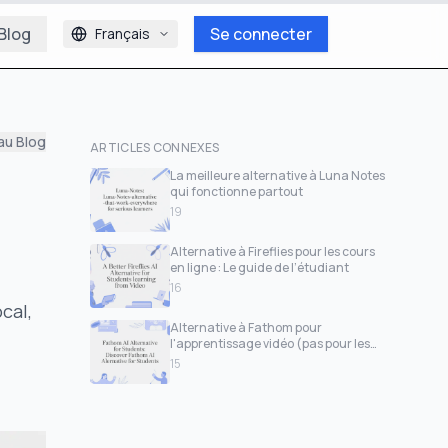
Blog
Se connecter
Français
au Blog
ARTICLES CONNEXES
La meilleure alternative à Luna Notes
qui fonctionne partout
19
Alternative à Fireflies pour les cours
en ligne : Le guide de l’étudiant
16
cal,
Alternative à Fathom pour
l'apprentissage vidéo (pas pour les
réunions)
15