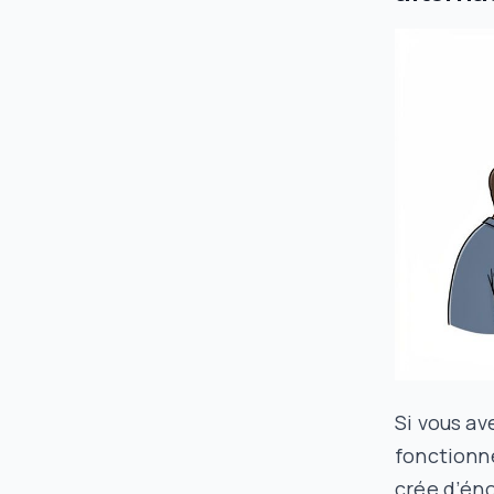
Si vous av
fonctionn
crée d’én