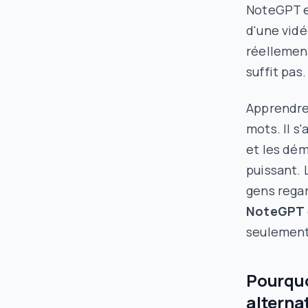
NoteGPT e
d'une vid
réellemen
suffit pas.
Apprendre 
mots. Il s
et les dém
puissant. 
gens regar
NoteGPT
seulement
Pourquo
alterna