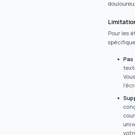
douloureux
Limitatio
Pour les é
spécifique
Pas 
text
Vous
l’éc
Supp
conç
cour
univ
votr