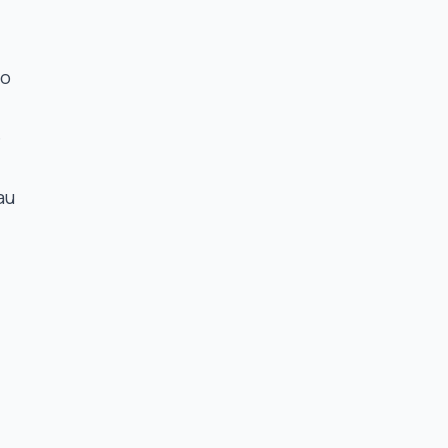
éo
e
au