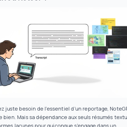
ez juste besoin de l’essentiel d’un reportage, Note
e bien. Mais sa dépendance aux seuls résumés textu
ormes lacunes pour quiconque s’engage dans un