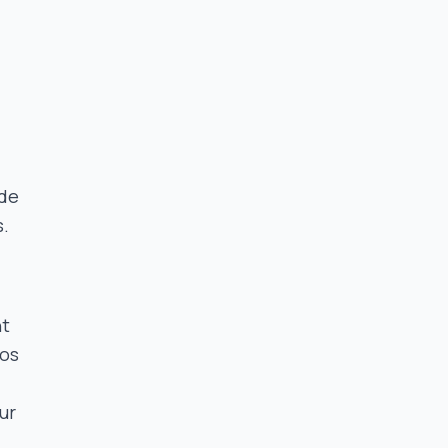
 de
s.
nt
vos
ur