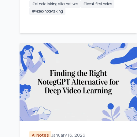
#
ai note taking alternatives
#
local-first notes
#
video note taking
AI Notes
January 16, 2026