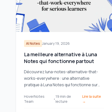
AI Notes
January 19, 2026
La meilleure alternative à Luna
Notes qui fonctionne partout
Découvrez luna-notes-alternative-that-
works-everywhere : une alternative
pratique à Luna Notes qui fonctionne sur
tous les appareils, idéale pour les
HoverNotes
19
min de
Lire la suite
apprenants sérieux.
•
Team
lecture
→