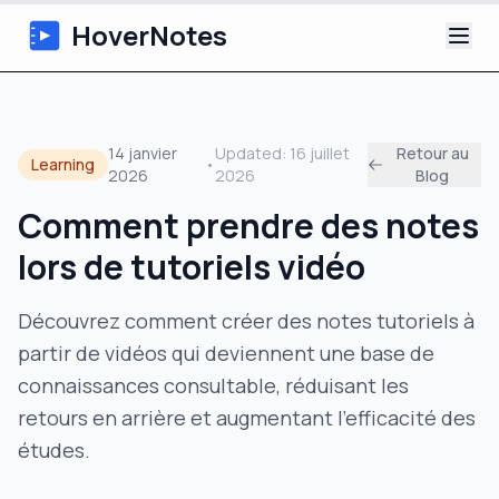
HoverNotes
Application
14 janvier
Updated:
16 juillet
Retour au
Learning
•
2026
2026
Blog
Extension
Comment prendre des notes
Notes Vidéo IA
lors de tutoriels vidéo
Tutoriels
Découvrez comment créer des notes tutoriels à
partir de vidéos qui deviennent une base de
À propos
connaissances consultable, réduisant les
Blog
retours en arrière et augmentant l'efficacité des
études.