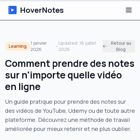
HoverNotes
Application
1 janvier
Updated:
16 juillet
Retour au
Learning
•
2026
2026
Blog
Extension
Comment prendre des notes
Notes Vidéo IA
sur n'importe quelle vidéo
Tutoriels
en ligne
À propos
Un guide pratique pour prendre des notes sur
des vidéos de YouTube, Udemy ou de toute autre
Blog
plateforme. Découvrez une méthode de travail
améliorée pour mieux retenir et ne plus oublier.