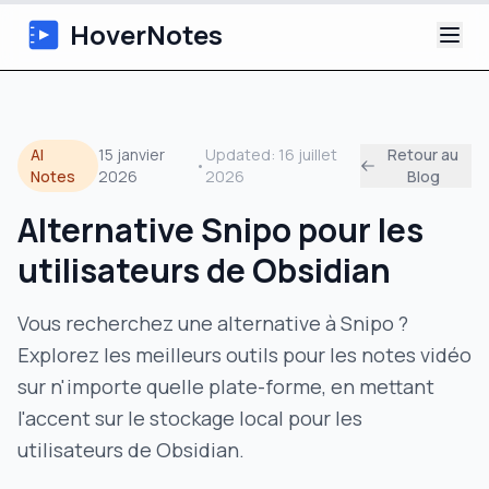
HoverNotes
Application
AI
15 janvier
Updated:
16 juillet
Retour au
•
Extension
Notes
2026
2026
Blog
Alternative Snipo pour les
Notes Vidéo IA
utilisateurs de Obsidian
Tutoriels
Vous recherchez une alternative à Snipo ?
À propos
Explorez les meilleurs outils pour les notes vidéo
sur n'importe quelle plate-forme, en mettant
Blog
l'accent sur le stockage local pour les
utilisateurs de Obsidian.