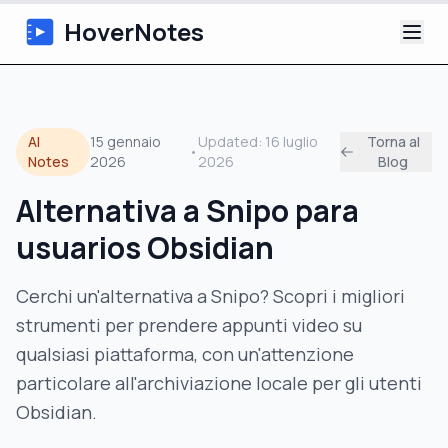
HoverNotes
App
AI
15 gennaio
Updated:
16 luglio
Torna al
•
Extension
Notes
2026
2026
Blog
Alternativa a Snipo para
Appunti Video IA
usuarios Obsidian
Tutorial
Cerchi un'alternativa a Snipo? Scopri i migliori
Chi siamo
strumenti per prendere appunti video su
qualsiasi piattaforma, con un'attenzione
Blog
particolare all'archiviazione locale per gli utenti
Obsidian.