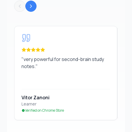
"
very powerful for second-brain study notes.
"
"
Gr
"
very powerful for second-brain study
"
Gr
notes.
"
Vitor Zanoni
Ed
Learner
Stu
Verified on Chrome Store
Ve