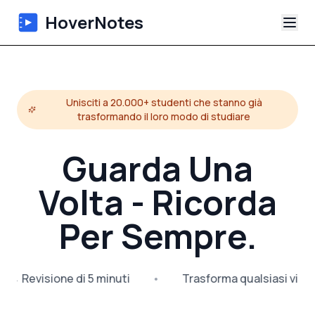
HoverNotes
App
Unisciti a 20.000+ studenti che stanno già
Extension
trasformando il loro modo di studiare
Appunti Video IA
Guarda Una
Tutorial
Volta - Ricorda
Per Sempre.
Chi siamo
Blog
e → Revisione di 5 minuti
•
Trasforma qualsiasi vide