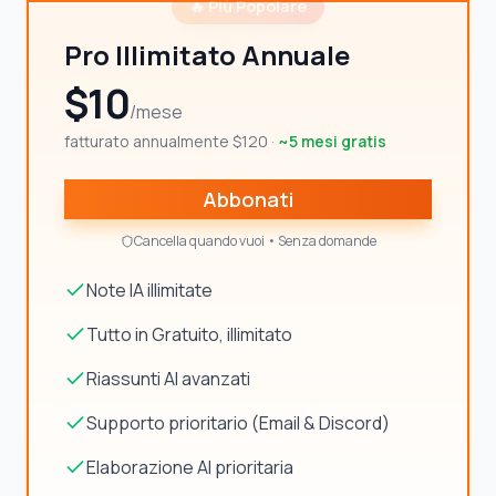
🔥 Più Popolare
Pro Illimitato Annuale
$10
/mese
fatturato annualmente $120
·
~5 mesi gratis
Abbonati
Cancella quando vuoi • Senza domande
Note IA illimitate
Tutto in Gratuito, illimitato
Riassunti AI avanzati
Supporto prioritario (Email & Discord)
Elaborazione AI prioritaria