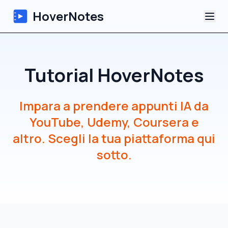
HoverNotes
App
Tutorial HoverNotes
Extension
Impara a prendere appunti IA da
Appunti Video IA
YouTube, Udemy, Coursera e
Tutorial
altro. Scegli la tua piattaforma qui
sotto.
Chi siamo
Blog