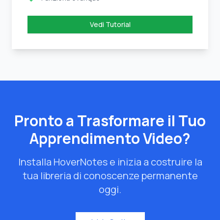
Vedi Tutorial
Pronto a Trasformare il Tuo
Apprendimento Video?
Installa HoverNotes e inizia a costruire la
tua libreria di conoscenze permanente
oggi.