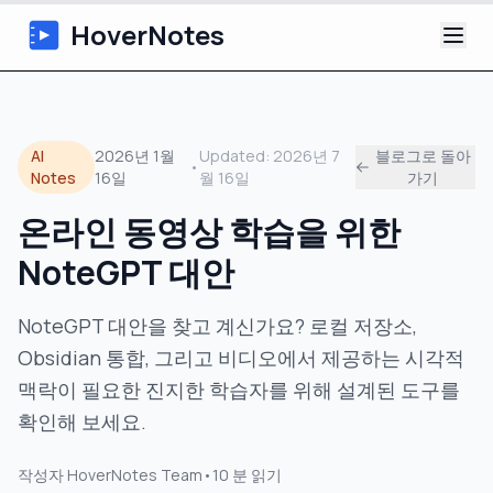
HoverNotes
앱
AI
2026년 1월
Updated:
2026년 7
블로그로 돌아
•
Extension
Notes
16일
월 16일
가기
온라인 동영상 학습을 위한
AI 영상 노트
NoteGPT 대안
튜토리얼
NoteGPT 대안을 찾고 계신가요? 로컬 저장소,
소개
Obsidian 통합, 그리고 비디오에서 제공하는 시각적
맥락이 필요한 진지한 학습자를 위해 설계된 도구를
블로그
확인해 보세요.
작성자
HoverNotes Team
•
10
분 읽기