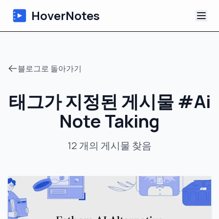
HoverNotes
앱
블로그로 돌아가기
Extension
태그가 지정된 게시물
#
Ai
AI 영상 노트
Note Taking
튜토리얼
12
개의 게시물
찾음
소개
블로그