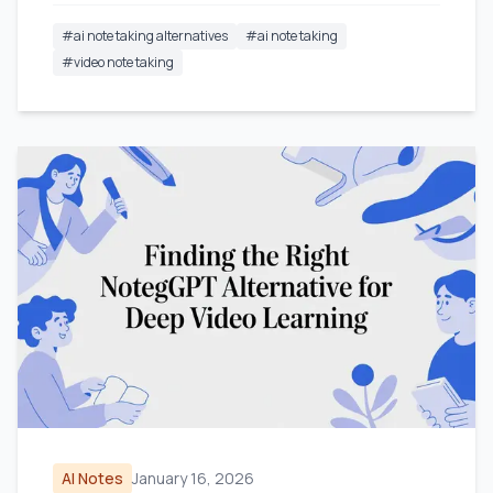
#
ai note taking alternatives
#
ai note taking
#
video note taking
AI Notes
January 16, 2026