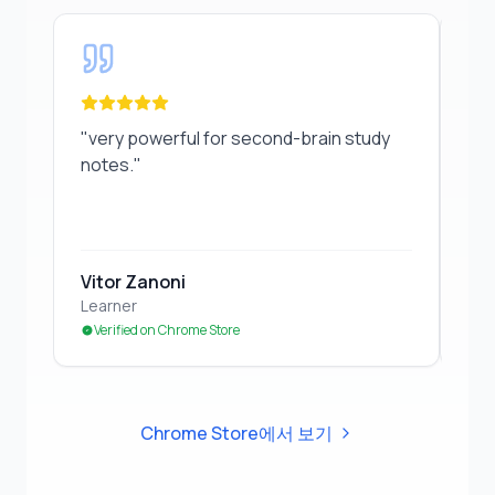
"
very powerful for second-brain study notes.
"
"
Gr
"
very powerful for second-brain study
"
Gr
notes.
"
Vitor Zanoni
Ed
Learner
Stu
Verified on Chrome Store
Ve
Chrome Store에서 보기