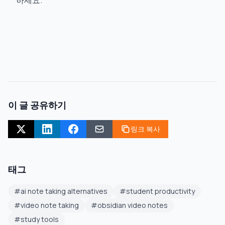
하세요.
이 글 공유하기
링크 복사
태그
#
ai note taking alternatives
#
student productivity
#
video note taking
#
obsidian video notes
#
study tools