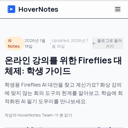
HoverNotes
앱
AI
2026년 1월
Updated:
2026년 7
블로그로 돌아
•
Extension
Notes
18일
월 16일
가기
온라인 강의를 위한 Fireflies 대
AI 영상 노트
체제: 학생 가이드
튜토리얼
학생용 Fireflies AI 대안을 찾고 계신가요? 화상 강의
소개
에 맞지 않는 회의 도구의 한계를 알아보고, 학습에 최
적화된 AI 필기 도우미를 만나보세요.
블로그
작성자
HoverNotes Team
•
11
분 읽기