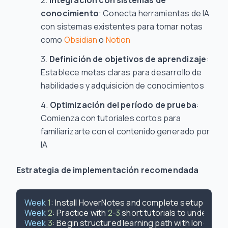
Integración con sistemas de
conocimiento
: Conecta herramientas de IA
con sistemas existentes para tomar notas
como
Obsidian
o
Notion
Definición de objetivos de aprendizaje
:
Establece metas claras para desarrollo de
habilidades y adquisición de conocimientos
Optimización del período de prueba
:
Comienza con tutoriales cortos para
familiarizarte con el contenido generado por
IA
Estrategia de implementación recomendada
Week
1
Week
2
: Practice with 
2
-
3
Week
3