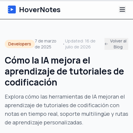
HoverNotes
Aplicación
7 de marzo
Updated:
16 de
Volver al
Developers
•
de 2025
julio de 2026
Blog
Extension
Cómo la IA mejora el
Notas de Video con IA
aprendizaje de tutoriales de
Tutoriales
codificación
Acerca de
Explora cómo las herramientas de IA mejoran el
aprendizaje de tutoriales de codificación con
Blog
notas en tiempo real, soporte multilingüe y rutas
de aprendizaje personalizadas.