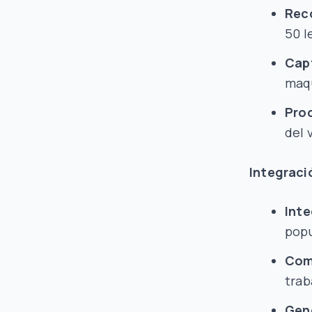
Rec
50 l
Cap
maqu
Pro
del 
Integraci
Inte
popu
Comp
trab
Gen