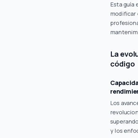
Esta guía 
modificar 
profesiona
mantenimi
La evol
código
Capacida
rendimie
Los avance
revolucion
superando 
y los enf