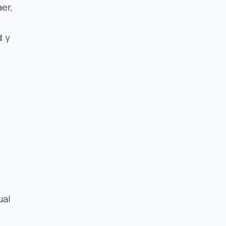
er,
d y
ual