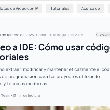
otas de Video con IA
Tutoriales
Acerca de
9 de febrero de 2025
•
Updated:
16 de julio de 2026
Volver
deo a IDE: Cómo usar códi
oriales
o extraer, modificar y mantener eficazmente el cód
s de programación para tus proyectos utilizando
s y técnicas modernas.
s Team
•
13
min de lectura