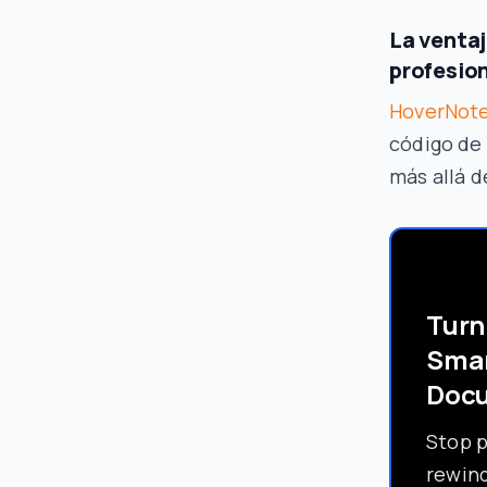
La venta
profesio
HoverNot
código de
más allá d
Turn
Sma
Doc
Stop 
rewind