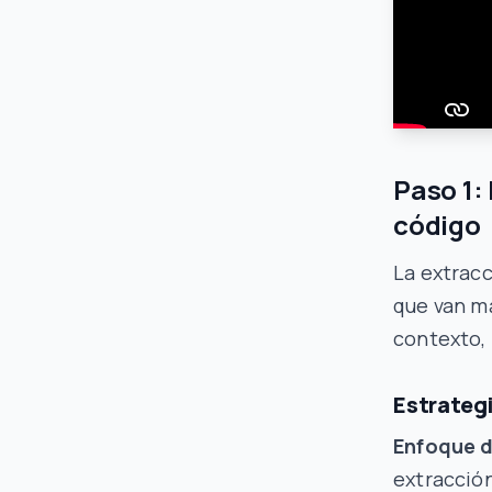
Paso 1:
código
La extrac
que van má
contexto, 
Estrategi
Enfoque d
extracción