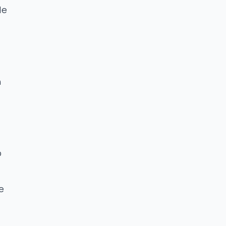
de
n
o
e