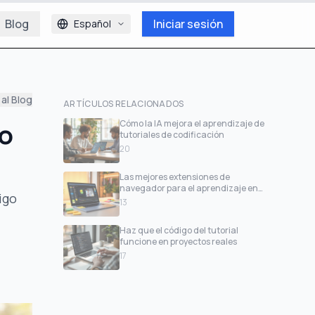
Blog
Iniciar sesión
Español
 al Blog
ARTÍCULOS RELACIONADOS
go
Cómo la IA mejora el aprendizaje de
tutoriales de codificación
20
Las mejores extensiones de
navegador para el aprendizaje en
igo
video de desarrolladores
13
Haz que el código del tutorial
funcione en proyectos reales
17