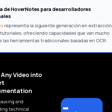
ja de HoverNotes para desarrolladores
nales
es
representa la siguiente generación en extracción
 tutoriales, ofreciendo capacidades que van mucho
e las herramientas tradicionales basadas en OCR:
 Any Video into
rt
umentation
pausing and
ing technical