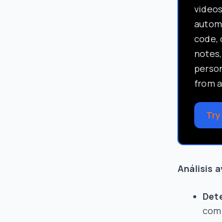
video
automa
code, 
notes,
perso
from a
Try
Análisis 
Det
comp