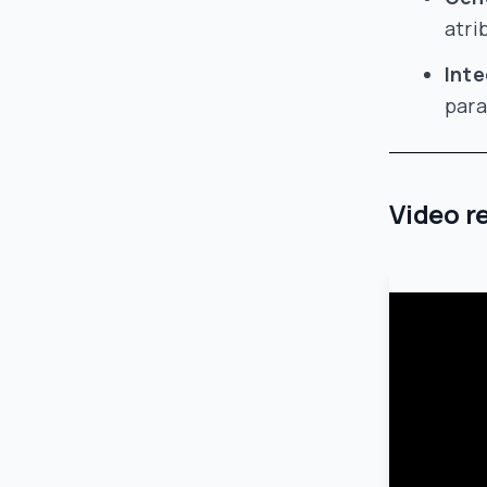
atri
Inte
para
Video r