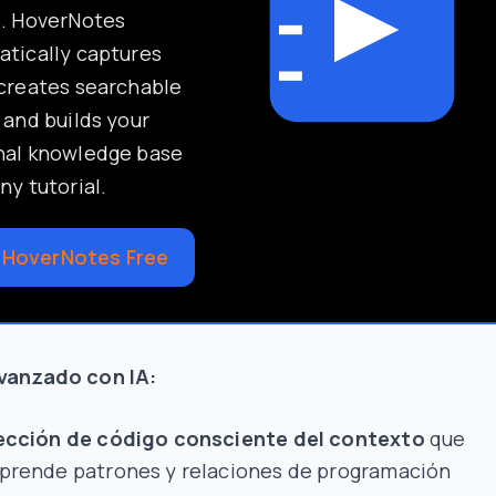
s. HoverNotes
tically captures
creates searchable
 and builds your
nal knowledge base
ny tutorial.
 HoverNotes Free
avanzado con IA:
ección de código consciente del contexto
que
rende patrones y relaciones de programación