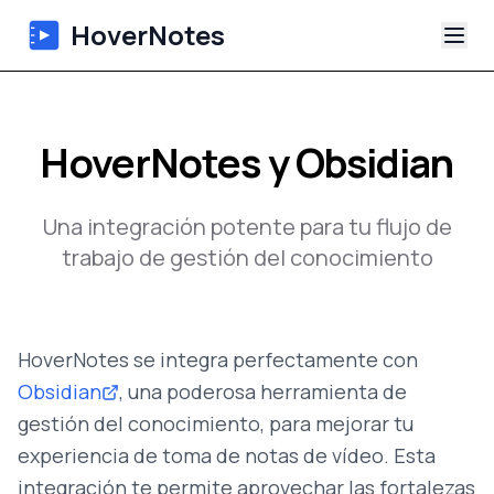
HoverNotes
Aplicación
HoverNotes y Obsidian
Extension
Una integración potente para tu flujo de
Notas de Video con IA
trabajo de gestión del conocimiento
Tutoriales
Acerca de
HoverNotes se integra perfectamente con
Obsidian
, una poderosa herramienta de
Blog
gestión del conocimiento, para mejorar tu
experiencia de toma de notas de vídeo. Esta
integración te permite aprovechar las fortalezas