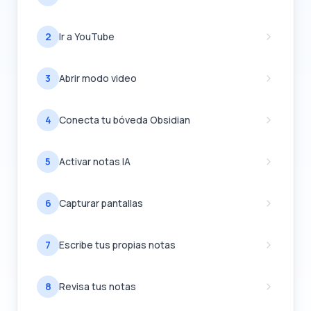
2
Ir a YouTube
3
Abrir modo video
4
Conecta tu bóveda Obsidian
5
Activar notas IA
6
Capturar pantallas
7
Escribe tus propias notas
8
Revisa tus notas