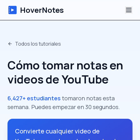
HoverNotes
Aplicación
Todos los tutoriales
Extension
Cómo tomar notas en
Notas de Video con IA
videos de YouTube
Tutoriales
6,427+ estudiantes
tomaron notas esta
Acerca de
semana. Puedes empezar en 30 segundos.
Blog
Convierte cualquier video de