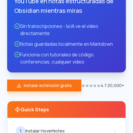
YouTube en notas estructuradas de
Obsidian mientras miras
Sin transcripciones - la IA ve el video
directamente
Notas guardadas localmente en Markdown
Funciona con tutoriales de código,
conferencias, cualquier video
⭐⭐⭐⭐⭐
Instalar extensión gratis
4.7
|
20,000+
Quick Steps
1
Instalar HoverNotes