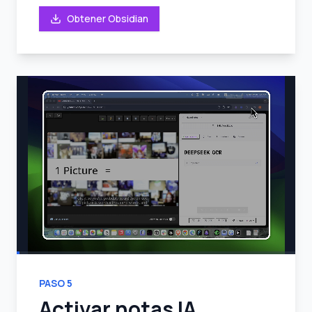
Obtener Obsidian
PASO
5
Activar notas IA