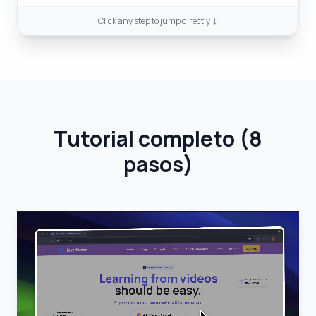
Click any step to jump directly ↓
Tutorial completo
(
8
pasos
)