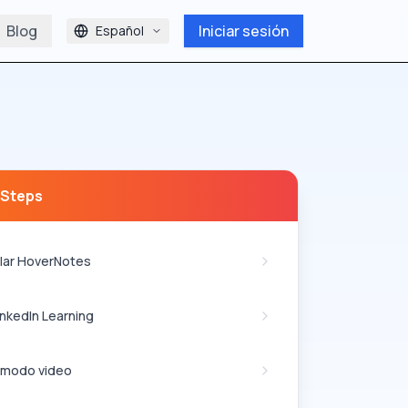
Blog
Iniciar sesión
Español
 Steps
alar HoverNotes
LinkedIn Learning
r modo video