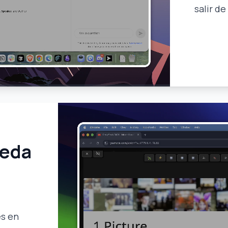
salir de
veda
es en