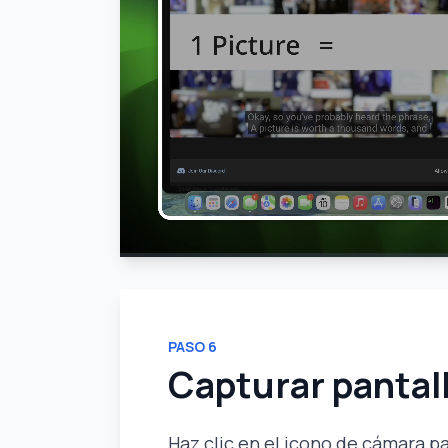
PASO
6
Capturar pantal
Haz clic en el icono de cámara p