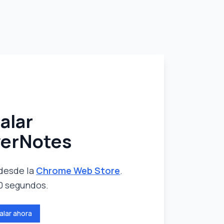
talar
erNotes
 desde la
Chrome Web Store
.
0 segundos.
talar ahora