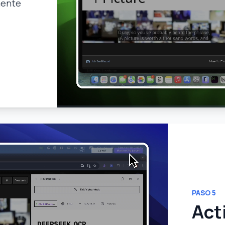
mente
PASO
5
Act