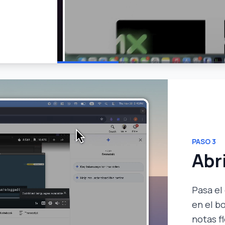
PASO
3
Abr
Pasa el 
en el b
notas f