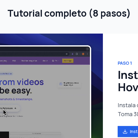
Tutorial completo
(
8 pasos
)
PASO
1
Ins
Hov
Instala
Toma 3
Ins