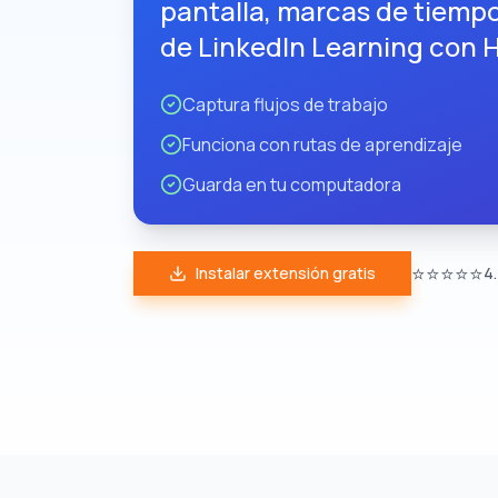
pantalla, marcas de tiempo
de LinkedIn Learning con 
Captura flujos de trabajo
Funciona con rutas de aprendizaje
Guarda en tu computadora
⭐⭐⭐⭐⭐
Instalar extensión gratis
4