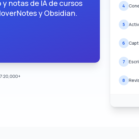
 y notas de IA de cursos
4
Cone
HoverNotes y Obsidian.
5
Activ
6
Capt
7
Escr
.7
|
20,000+
8
Revi