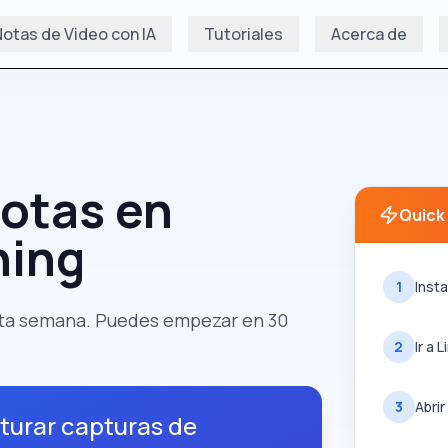
otas de Video con IA
Tutoriales
Acerca de
otas en
Quick
ning
1
Inst
ta semana. Puedes empezar en 30
2
Ir a 
3
Abri
turar capturas de