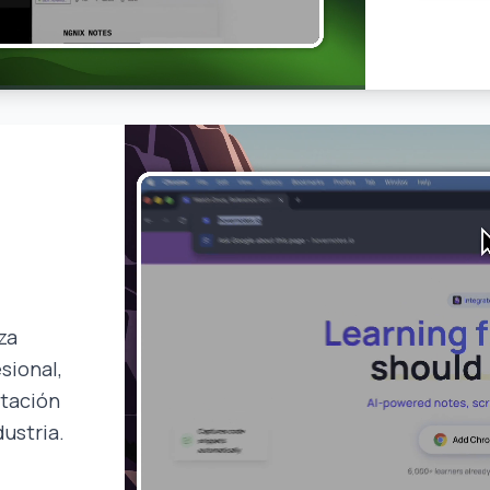
za
sional,
itación
ustria.