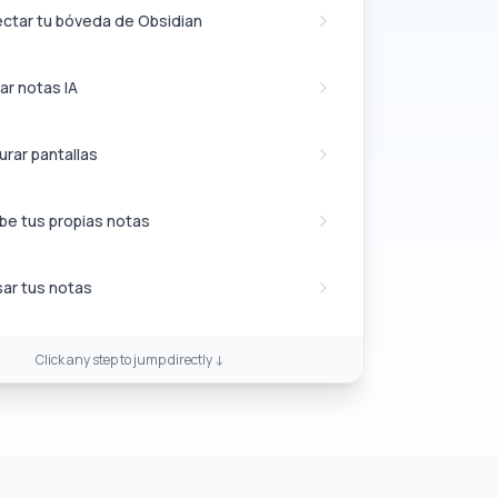
ctar tu bóveda de Obsidian
ar notas IA
urar pantallas
ibe tus propias notas
sar tus notas
Click any step to jump directly ↓